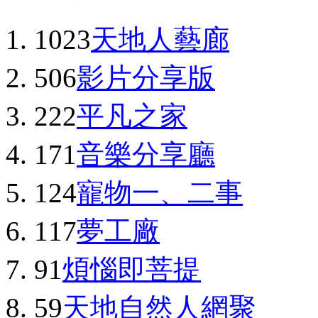
1023
天地人藝廊
506
影片分享版
222
平凡之家
171
音樂分享廳
124
寵物一、二事
117
夢工廠
91
煩惱即菩提
59
天地自然人網聚