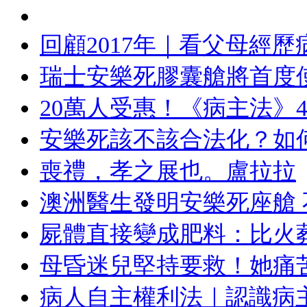
回顧2017年｜看父母經歷
瑞士安樂死膠囊艙將首度
20萬人受惠！《病主法》
安樂死該不該合法化？如
喪禮，孝之展也。盧拉拉
澳洲醫生發明安樂死座艙
屍體直接變成肥料：比火葬
母昏迷兒堅持要救！她痛苦
病人自主權利法｜認識病