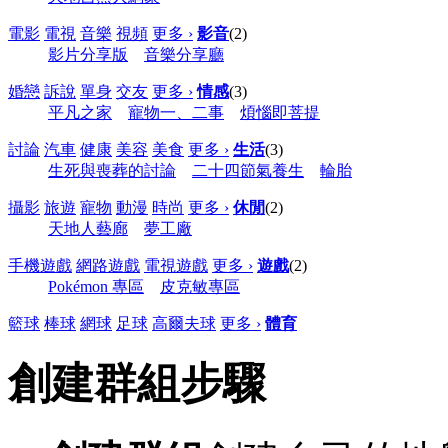
電影
電視
音樂
視頻
更多 ›
影音
(2)
影片分享版
音樂分享廳
婚戀
訴說
單身
交友
更多 ›
情感
(3)
平凡之家
寵物一、二事
煩惱即菩提
討論
汽車
健康
美容
美食
更多 ›
生活
(3)
生死與喪葬的討論
二十四節氣養生
輪胎
攝影
旅遊
寵物
動漫
時尚
更多 ›
休閒
(2)
天地人藝廊
夢工廠
手機遊戲
網路遊戲
電視遊戲
更多 ›
遊戲
(2)
Pokémon 專區
皮克敏專區
籃球
棒球
網球
足球
高爾夫球
更多 ›
體育
創建群組步驟