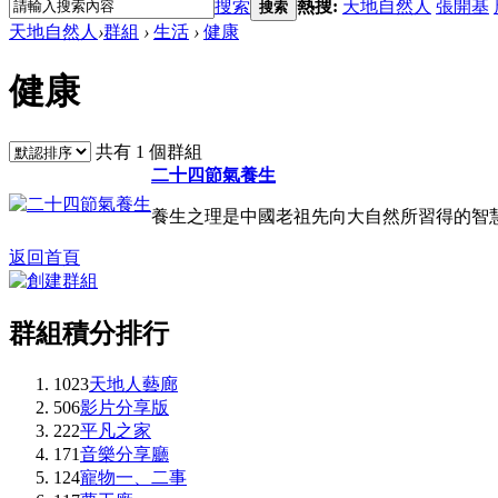
搜索
熱搜:
天地自然人
張開基
搜索
天地自然人
›
群組
›
生活
›
健康
健康
共有 1 個群組
二十四節氣養生
養生之理是中國老祖先向大自然所習得的智慧
返回首頁
群組積分排行
1023
天地人藝廊
506
影片分享版
222
平凡之家
171
音樂分享廳
124
寵物一、二事