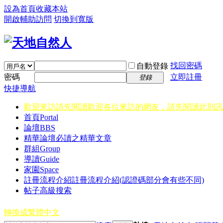
設為首頁
收藏本站
開啟輔助訪問
切換到寬版
找回密碼
自動登錄
密碼
立即註冊
登錄
快捷導航
歡迎來訪請先閱讀
歡迎各位來訪的網友，請先閱讀此則訊
首頁
Portal
論壇
BBS
精華
論壇必讀之精華文章
群組
Group
導讀
Guide
家園
Space
註冊流程介紹
註冊流程介紹(認證碼部分會有些不同)
帖子高級搜索
轉換成繁體中文