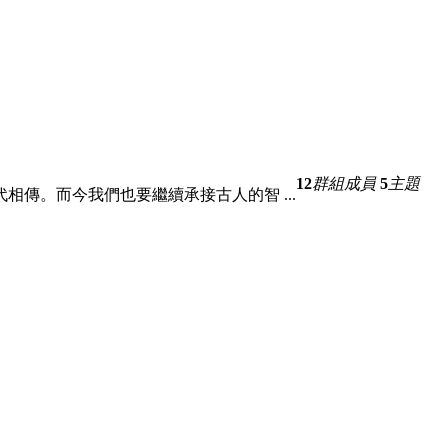
12
群組成員
5
主題
傳。而今我們也要繼續承接古人的智 ...