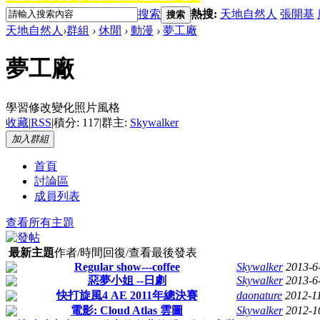
搜索
熱搜:
天地自然人
張開基
搜索
天地自然人
›
群組
›
休閒
›
動漫
›
夢工廠
夢工廠
學習修改變化照片風格
收藏
|
RSS
|
積分: 117
|
群主:
Skywalker
加入群組
首頁
討論區
成員列表
查看所有主題
最新主題
作者/時間
回復/查看
最後發表
Regular show---coffee
Skywalker
2013-6
惡夢小姐 --日劇
Skywalker
2013-6
快打旋風4 AE 2011年總決賽
daonature
2012-1
電影: Cloud Atlas 雲圖
Skywalker
2012-1