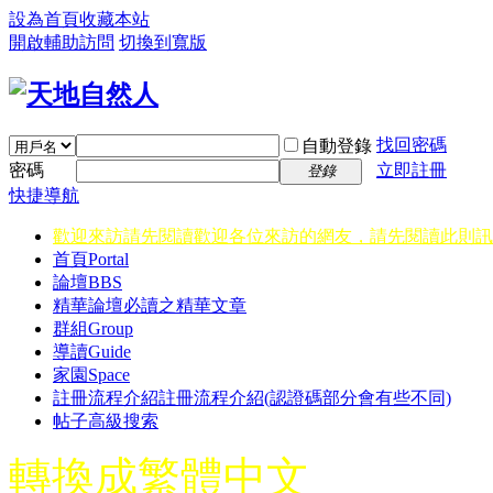
設為首頁
收藏本站
開啟輔助訪問
切換到寬版
找回密碼
自動登錄
密碼
立即註冊
登錄
快捷導航
歡迎來訪請先閱讀
歡迎各位來訪的網友，請先閱讀此則訊
首頁
Portal
論壇
BBS
精華
論壇必讀之精華文章
群組
Group
導讀
Guide
家園
Space
註冊流程介紹
註冊流程介紹(認證碼部分會有些不同)
帖子高級搜索
轉換成繁體中文