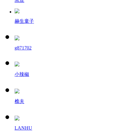
黑豆
赫生童子
g871702
小辣椒
樵夫
LANHU