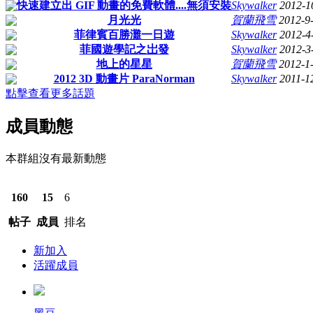
快速建立出 GIF 動畫的免費軟體....無須安裝
Skywalker
2012-1
月光光
賀蘭飛雪
2012-9
菲律賓百勝灘一日遊
Skywalker
2012-4
菲國遊學記之岀發
Skywalker
2012-3
地上的星星
賀蘭飛雪
2012-1
2012 3D 動畫片 ParaNorman
Skywalker
2011-1
點擊查看更多話題
成員動態
本群組沒有最新動態
160
15
6
帖子
成員
排名
新加入
活躍成員