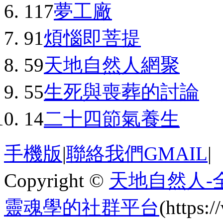
117
夢工廠
91
煩惱即菩提
59
天地自然人網聚
55
生死與喪葬的討論
14
二十四節氣養生
手機版
|
聯絡我們GMAIL
|
Copyright ©
天地自然人-
靈魂學的社群平台
(https