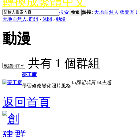
轉換成繁體中文
搜索
熱搜:
天地自然人
張開基
搜索
天地自然人
›
群組
›
休閒
›
動漫
動漫
共有 1 個群組
夢工廠
15
群組成員
14
主題
學習修改變化照片風格
返回首頁