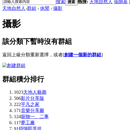
搜索
熱搜:
天地自然人
張開基
搜索
天地自然人
›
群組
›
休閒
›
攝影
攝影
該分類下暫時沒有群組
返回上級分類重新選擇，或者[
創建一個新的群組
]
群組積分排行
1023
天地人藝廊
506
影片分享版
222
平凡之家
171
音樂分享廳
124
寵物一、二事
117
夢工廠
91
煩惱即菩提