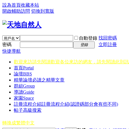
設為首頁
收藏本站
開啟輔助訪問
切換到寬版
找回密碼
自動登錄
密碼
立即註冊
登錄
快捷導航
歡迎來訪請先閱讀
歡迎各位來訪的網友，請先閱讀此則訊
首頁
Portal
論壇
BBS
精華
論壇必讀之精華文章
群組
Group
導讀
Guide
家園
Space
註冊流程介紹
註冊流程介紹(認證碼部分會有些不同)
帖子高級搜索
轉換成繁體中文