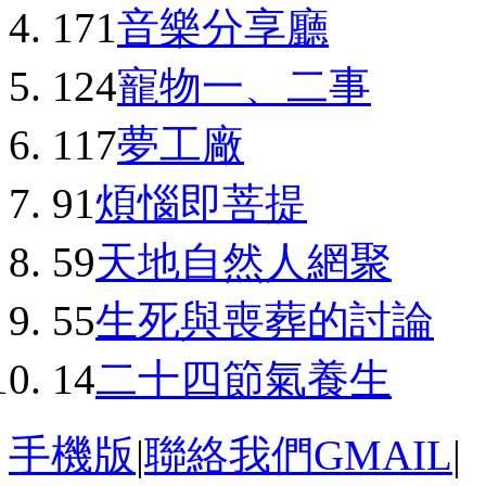
171
音樂分享廳
124
寵物一、二事
117
夢工廠
91
煩惱即菩提
59
天地自然人網聚
55
生死與喪葬的討論
14
二十四節氣養生
手機版
|
聯絡我們GMAIL
|