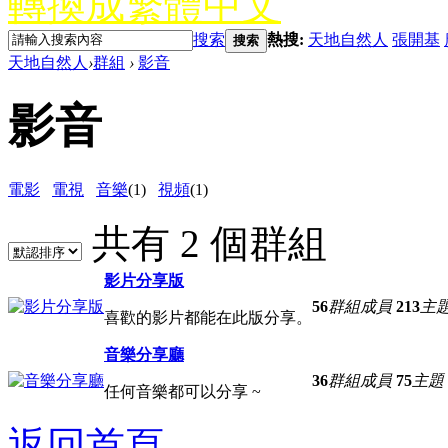
轉換成繁體中文
搜索
熱搜:
天地自然人
張開基
搜索
天地自然人
›
群組
›
影音
影音
電影
電視
音樂
(1)
視頻
(1)
共有 2 個群組
影片分享版
56
群組成員
213
主
喜歡的影片都能在此版分享。
音樂分享廳
36
群組成員
75
主題
任何音樂都可以分享 ~
返回首頁