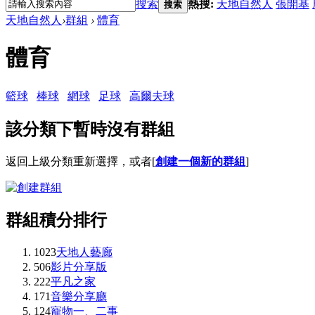
搜索
熱搜:
天地自然人
張開基
搜索
天地自然人
›
群組
›
體育
體育
籃球
棒球
網球
足球
高爾夫球
該分類下暫時沒有群組
返回上級分類重新選擇，或者[
創建一個新的群組
]
群組積分排行
1023
天地人藝廊
506
影片分享版
222
平凡之家
171
音樂分享廳
124
寵物一、二事