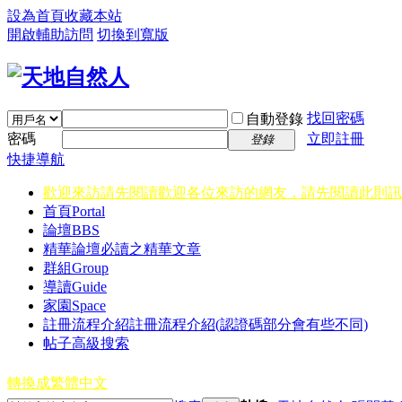
設為首頁
收藏本站
開啟輔助訪問
切換到寬版
找回密碼
自動登錄
密碼
立即註冊
登錄
快捷導航
歡迎來訪請先閱讀
歡迎各位來訪的網友，請先閱讀此則訊
首頁
Portal
論壇
BBS
精華
論壇必讀之精華文章
群組
Group
導讀
Guide
家園
Space
註冊流程介紹
註冊流程介紹(認證碼部分會有些不同)
帖子高級搜索
轉換成繁體中文