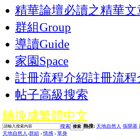
精華
論壇必讀之精華文
群組
Group
導讀
Guide
家園
Space
註冊流程介紹
註冊流程
帖子高級搜索
轉換成繁體中文
搜索
熱搜:
天地自然人
張開基
搜索
天地自然人
›
群組
›
情感
›
單身