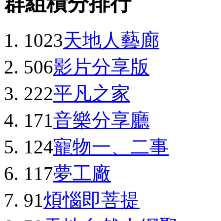
群組積分排行
1023
天地人藝廊
506
影片分享版
222
平凡之家
171
音樂分享廳
124
寵物一、二事
117
夢工廠
91
煩惱即菩提