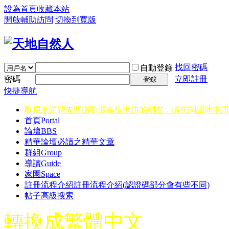
設為首頁
收藏本站
開啟輔助訪問
切換到寬版
找回密碼
自動登錄
密碼
立即註冊
登錄
快捷導航
歡迎來訪請先閱讀
歡迎各位來訪的網友，請先閱讀此則訊
首頁
Portal
論壇
BBS
精華
論壇必讀之精華文章
群組
Group
導讀
Guide
家園
Space
註冊流程介紹
註冊流程介紹(認證碼部分會有些不同)
帖子高級搜索
轉換成繁體中文