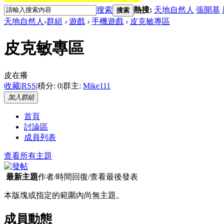
搜索
熱搜:
天地自然人
張開基
搜索
天地自然人
›
群組
›
遊戲
›
手機遊戲
›
皮克敏專區
皮克敏專區
皮在癢
收藏
|
RSS
|
積分: 0
|
群主:
Mike111
加入群組
首頁
討論區
成員列表
查看所有主題
最新主題
作者/時間
回復/查看
最後發表
本版塊或指定的範圍內尚無主題。
成員動態