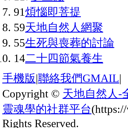
91
煩惱即菩提
59
天地自然人網聚
55
生死與喪葬的討論
14
二十四節氣養生
手機版
|
聯絡我們GMAIL
|
Copyright ©
天地自然人-
靈魂學的社群平台
(https
Rights Reserved.