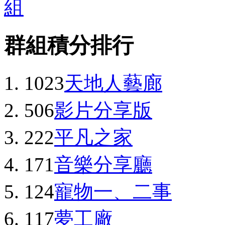
群組積分排行
1023
天地人藝廊
506
影片分享版
222
平凡之家
171
音樂分享廳
124
寵物一、二事
117
夢工廠