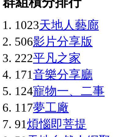
群組積分排行
1023
天地人藝廊
506
影片分享版
222
平凡之家
171
音樂分享廳
124
寵物一、二事
117
夢工廠
91
煩惱即菩提