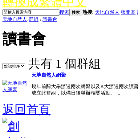
轉換成繁體中文
搜索
熱搜:
天地自然人
張開基
搜索
天地自然人
›
群組
›
讀書會
讀書會
共有 1 個群組
天地自然人網聚
幾年前醉大舉辦過兩次網聚以及K大辦過兩次讀
成立此群組，以備日後舉辦相關活動。 ...
返回首頁