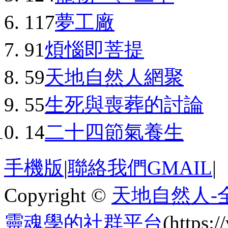
117
夢工廠
91
煩惱即菩提
59
天地自然人網聚
55
生死與喪葬的討論
14
二十四節氣養生
手機版
|
聯絡我們GMAIL
|
Copyright ©
天地自然人-
靈魂學的社群平台
(https