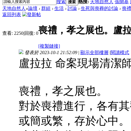
搜索
熱搜:
天地自然人
張開基
搜索
天地自然人
»
論壇
›
群組
›
生活
›
討論
›
生死與喪葬的討論
›
喪
返回列表
喪禮，孝之展也。盧
查看:
2250
|
回復:
0
[複製鏈接]
發表於 2023-10-1 21:52:09
|
顯示全部樓層
|
閱讀模式
盧拉拉 命案現場清潔
喪禮，孝之展也。
對於喪禮進行，各有其
或簡或繁，存於心中。