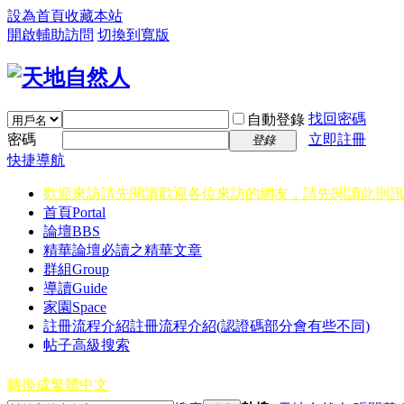
設為首頁
收藏本站
開啟輔助訪問
切換到寬版
找回密碼
自動登錄
密碼
立即註冊
登錄
快捷導航
歡迎來訪請先閱讀
歡迎各位來訪的網友，請先閱讀此則訊
首頁
Portal
論壇
BBS
精華
論壇必讀之精華文章
群組
Group
導讀
Guide
家園
Space
註冊流程介紹
註冊流程介紹(認證碼部分會有些不同)
帖子高級搜索
轉換成繁體中文