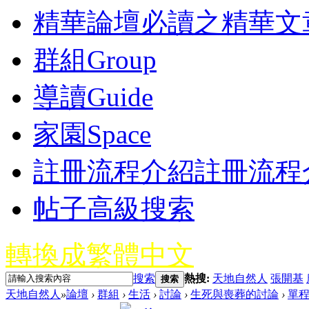
精華
論壇必讀之精華文
群組
Group
導讀
Guide
家園
Space
註冊流程介紹
註冊流程
帖子高級搜索
轉換成繁體中文
搜索
熱搜:
天地自然人
張開基
搜索
天地自然人
»
論壇
›
群組
›
生活
›
討論
›
生死與喪葬的討論
›
單程