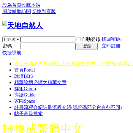
設為首頁
收藏本站
開啟輔助訪問
切換到寬版
找回密碼
自動登錄
密碼
立即註冊
登錄
快捷導航
歡迎來訪請先閱讀
歡迎各位來訪的網友，請先閱讀此則訊
首頁
Portal
論壇
BBS
精華
論壇必讀之精華文章
群組
Group
導讀
Guide
家園
Space
註冊流程介紹
註冊流程介紹(認證碼部分會有些不同)
帖子高級搜索
轉換成繁體中文