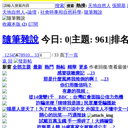
搜索
熱搜:
天地自然人
張開基
搜索
天地自然人
»
論壇
›
社會時事和自然科學
›
隨筆雜說
收藏本版
(
2
)
|
訂閱
隨筆雜說
今日:
0
|
主題:
961
|
排名
1
2
3
4
5
6
7
8
9
10
... 33
/ 33 頁
下一頁
返 回
新窗
全部主題
最新
熱門
熱帖
精華
更多
作者
回復/查看
最後
感冒咳嗽療記
...
2
3
那是什麼風將我推倒的啊！
...
2
3
你们用微信吗？
有趣的視頻：
從14億變1千 BBC：台灣紅會面臨公信力危機
詐騙老梗 ｢猜猜我是誰｣ 民眾屢受騙匯款
喵星人逆天了！为了吃鱼竟开口说中文 外国主人不懂中文一
開心的玩笑----巧遇辣妹
試戴百萬玉鐲 手一滑碎了！大媽嚇昏
吃飯要人餵 16歲富家女被寵成公主
...
2