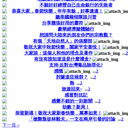
不願好好經營自己生命銀行的失敗者
恭喜大家，春節快樂，年年有餘，好事連連！
聽美國籍領隊談川普
分享幾張好用的靈符
豪華經濟艙體驗行
想請問大陸來的朋友你們的宗教觀？
有個「天地自然人」的俱樂部
敬祝大家中秋節快樂，闔家平安喜悅！
大家談：這個人和他的理念及著作
...
2
有沒有誰知道這是什麼禮盒?
支持/反對台灣毒品除罪化?
感慨
...
2
肘隧道症候群？
...
2
熱
...
2
旅遊回來~
...
2
感冒對抗記
感覺不錯的一則新聞
...
2
劫數？新局！
恭賀新禧！敬祝大家新春快樂，萬事如意！
「槍斃叛徒林毅夫」一文在兩岸引發的討論
...
2
下一頁 »