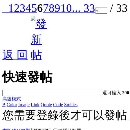
1
2
3
4
5
6
7
8
9
10
... 33
/ 3
返 回
快速發帖
還可輸入
200
高級模式
B
Color
Image
Link
Quote
Code
Smilies
您需要登錄後才可以發帖