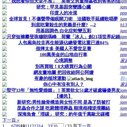
「我想看你但天堂不准」 英喪父男童掃墓收到爸爸的信
jam
研究：罕見基因突變護心臟
jam
印度人的冷漠
ppp
全球首見！不傷聲帶催眠開刀術 法國歌手延續歌唱夢
jam
到底吃葷殺生的意義是什麼?
...
2
h13
用基因調色 白化症蛇變五彩
jam
只穿短褲攀登珠穆朗瑪峰 荷蘭「冰人」創21項世界紀錄
jam
人包廂烏拉圭再生能源佔總發電比重已達84%
jam
假摔太多 美國人不愛世足賽
jam
100萬美金的山地自行車
ppp
心境調整
家
別再買啦！8大瞎買行為公開
yun
網友畫地圖 把回收給阿公阿嬤
yun
有趣的槌球運動
觀
你心中有沒有別人？
家
堅守33年「無性愛婚姻」！英禁欲女51歲才破處嚇傻男友
jam
【擾民】
dao
新研究:男性臉骨構造與女性不同 是為了防被打
jam
昆蟲合作之謎 吃屍體埋葬蟲 順境相殘逆境團結
jam
深海魚會「埋碳」 研究：約年值千萬歐元碳權
jam
下一頁 »
1 ...
6
7
8
9
10
11
12
13
14
... 33
/ 33 頁
下一頁