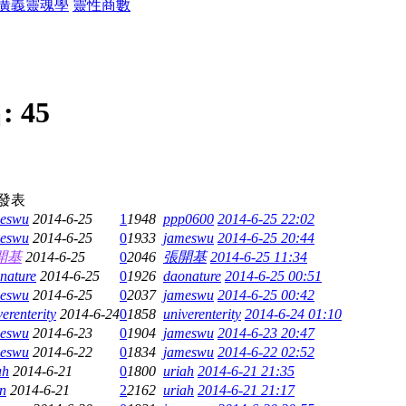
廣義靈魂學
靈性商數
:
45
發表
eswu
2014-6-25
1
1948
ppp0600
2014-6-25 22:02
eswu
2014-6-25
0
1933
jameswu
2014-6-25 20:44
開基
2014-6-25
0
2046
張開基
2014-6-25 11:34
nature
2014-6-25
0
1926
daonature
2014-6-25 00:51
eswu
2014-6-25
0
2037
jameswu
2014-6-25 00:42
verenterity
2014-6-24
0
1858
univerenterity
2014-6-24 01:10
eswu
2014-6-23
0
1904
jameswu
2014-6-23 20:47
eswu
2014-6-22
0
1834
jameswu
2014-6-22 02:52
ah
2014-6-21
0
1800
uriah
2014-6-21 21:35
n
2014-6-21
2
2162
uriah
2014-6-21 21:17