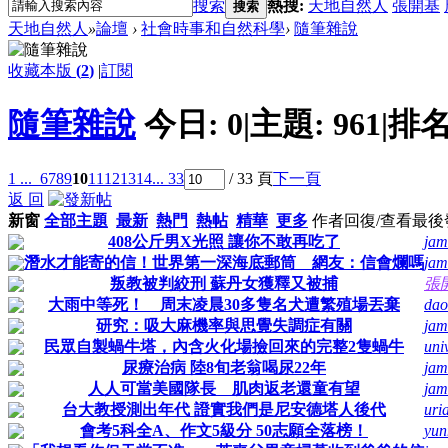
搜索
熱搜:
天地自然人
張開基
搜索
天地自然人
»
論壇
›
社會時事和自然科學
›
隨筆雜說
收藏本版
(
2
)
|
訂閱
隨筆雜說
今日:
0
|
主題:
961
|
排名
1 ...
6
7
8
9
10
11
12
13
14
... 33
/ 33 頁
下一頁
返 回
新窗
全部主題
最新
熱門
熱帖
精華
更多
作者
回復/查看
最後
408公斤男X光照 讓你不敢再吃了
jam
潛水才能寄的信！世界第一深海底郵筒 網友：信會爛嗎
jam
叛教被判絞刑 蘇丹女獲釋又被捕
張
大雨中等死！ 周末凌晨30多隻名犬遭繁殖場丟棄
dao
研究：吸大麻機率與思覺失調症有關
jam
民眾自製蝸牛塔，內含火化場撿回來的完整2隻蝸牛
uni
尿療治病 陸8旬老翁喝尿22年
jam
人人可當美國隊長 肌肉返老還童有望
jam
台大教授測出年代 證實我們是尼安德塔人後代
uri
會考5科全A、作文5級分 50志願全落榜！
yun