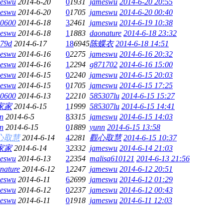
eswu
2014-6-20
0
1931
jameswu
2014-6-20 20:55
eswu
2014-6-20
0
1705
jameswu
2014-6-20 00:40
0600
2014-6-18
3
2461
jameswu
2014-6-19 10:38
eswu
2014-6-18
1
1883
daonature
2014-6-18 23:32
79d
2014-6-17
18
6945
陈蝶衣
2014-6-18 14:51
eswu
2014-6-16
0
2275
jameswu
2014-6-16 20:32
eswu
2014-6-16
1
2294
g871702
2014-6-16 15:00
eswu
2014-6-15
0
2240
jameswu
2014-6-15 20:03
eswu
2014-6-15
0
1705
jameswu
2014-6-15 17:25
0600
2014-6-13
2
2210
585307lu
2014-6-15 15:27
家家
2014-6-15
1
1999
585307lu
2014-6-15 14:41
n
2014-6-5
8
3315
jameswu
2014-6-15 14:03
n
2014-6-15
0
1889
yunn
2014-6-15 13:58
心取慧
2014-6-14
4
2281
觀心取慧
2014-6-15 10:37
家家
2014-6-14
3
2332
jameswu
2014-6-14 21:03
eswu
2014-6-13
2
2354
malisa610121
2014-6-13 21:56
nature
2014-6-12
1
2247
jameswu
2014-6-12 20:51
eswu
2014-6-11
6
2699
jameswu
2014-6-12 01:29
eswu
2014-6-12
0
2237
jameswu
2014-6-12 00:43
eswu
2014-6-11
0
1918
jameswu
2014-6-11 12:03