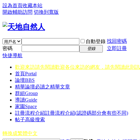
設為首頁
收藏本站
開啟輔助訪問
切換到寬版
找回密碼
自動登錄
密碼
立即註冊
登錄
快捷導航
歡迎來訪請先閱讀
歡迎各位來訪的網友，請先閱讀此則訊
首頁
Portal
論壇
BBS
精華
論壇必讀之精華文章
群組
Group
導讀
Guide
家園
Space
註冊流程介紹
註冊流程介紹(認證碼部分會有些不同)
帖子高級搜索
轉換成繁體中文