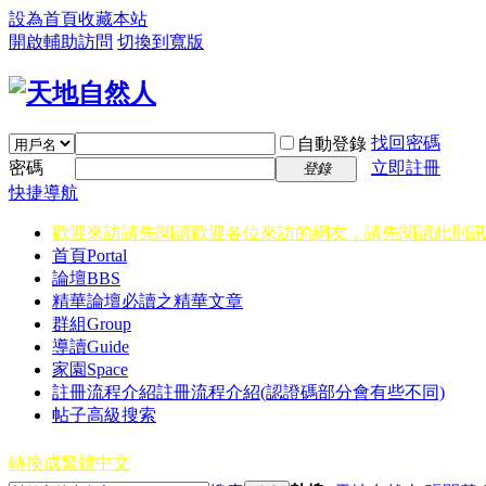
設為首頁
收藏本站
開啟輔助訪問
切換到寬版
找回密碼
自動登錄
密碼
立即註冊
登錄
快捷導航
歡迎來訪請先閱讀
歡迎各位來訪的網友，請先閱讀此則訊
首頁
Portal
論壇
BBS
精華
論壇必讀之精華文章
群組
Group
導讀
Guide
家園
Space
註冊流程介紹
註冊流程介紹(認證碼部分會有些不同)
帖子高級搜索
轉換成繁體中文