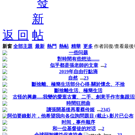
返 回
新窗
全部主題
最新
熱門
熱帖
精華
更多
作者
回復/查看
最後
一些问题
對時間有些想法.......
似乎都是張老師的文章
...
2
2019年自由行點滴
自然
...
2
3
斷捨離、極簡生活部分心得-關於懷念、不捨
斷捨離生活、極簡生活
古怪的興趣.....我變的愛逛古董、二手、創意手作市集跟
時間狂想曲
讀張開基後再看蔡伶姬
...
2
3
4
5
阿伯要錄影片，他希望我向各位詢問題目 (截止)-影片已公布
时间，事件顺序
和一位基督徒的对话
...
2
全球弱智權益促進協會
...
2
3