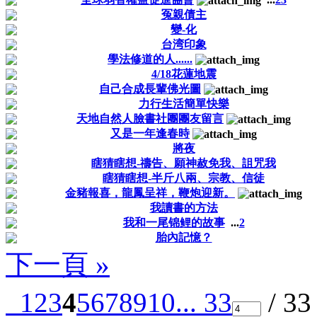
冤親債主
變-化
台湾印象
學法修道的人......
4/18花蓮地震
自己合成長輩佛光圖
力行生活簡單快樂
天地自然人臉書社團團友留言
又是一年逢春時
將夜
瞎猜瞎想-禱告、願神赦免我、詛咒我
瞎猜瞎想-半斤八兩、宗教、信徒
金豬報喜，龍鳳呈祥，鞭炮迎新。
我讀書的方法
我和一尾锦鲤的故事
...
2
胎內記憶？
下一頁 »
1
2
3
4
5
6
7
8
9
10
... 33
/ 3