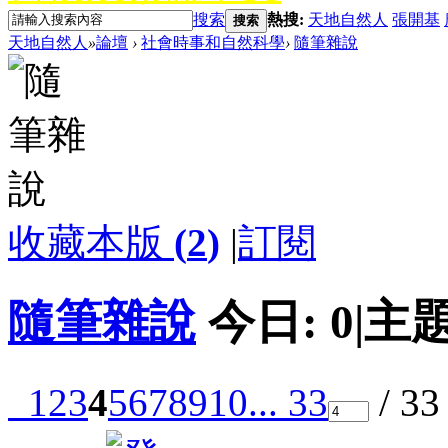
搜索
熱搜:
天地自然人
張開基
搜索
天地自然人
»
論壇
›
社會時事和自然科學
›
隨筆雜說
收藏本版
(
2
)
|
訂閱
隨筆雜說
今日:
0
|
主題
1
2
3
4
5
6
7
8
9
10
... 33
/ 3