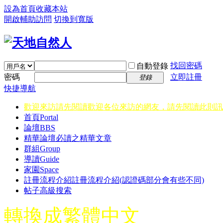
設為首頁
收藏本站
開啟輔助訪問
切換到寬版
找回密碼
自動登錄
密碼
立即註冊
登錄
快捷導航
歡迎來訪請先閱讀
歡迎各位來訪的網友，請先閱讀此則訊
首頁
Portal
論壇
BBS
精華
論壇必讀之精華文章
群組
Group
導讀
Guide
家園
Space
註冊流程介紹
註冊流程介紹(認證碼部分會有些不同)
帖子高級搜索
轉換成繁體中文