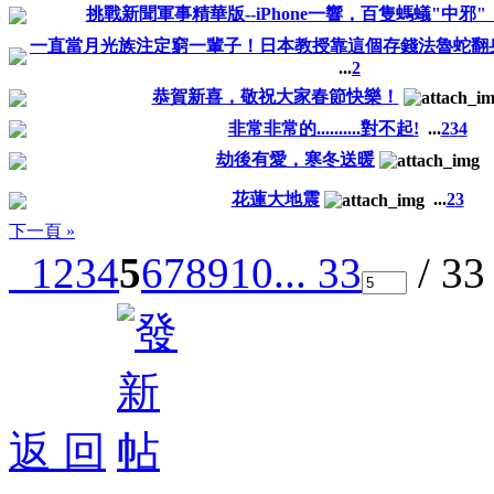
挑戰新聞軍事精華版--iPhone一響，百隻螞蟻"中邪
一直當月光族注定窮一輩子！日本教授靠這個存錢法魯蛇翻
...
2
恭賀新喜，敬祝大家春節快樂！
非常非常的..........對不起!
...
2
3
4
劫後有愛，寒冬送暖
花蓮大地震
...
2
3
下一頁 »
1
2
3
4
5
6
7
8
9
10
... 33
/ 3
返 回