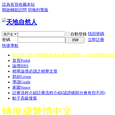
設為首頁
收藏本站
開啟輔助訪問
切換到寬版
找回密碼
自動登錄
密碼
立即註冊
登錄
快捷導航
歡迎來訪請先閱讀
歡迎各位來訪的網友，請先閱讀此則訊
首頁
Portal
論壇
BBS
精華
論壇必讀之精華文章
群組
Group
導讀
Guide
家園
Space
註冊流程介紹
註冊流程介紹(認證碼部分會有些不同)
帖子高級搜索
轉換成繁體中文