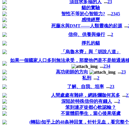
須自求多福的人
...
2
3
貓的實驗
智性不等於心智能力?
...
2
3
4
5
感情經歷
死藤水與DMT——人類靈魂的起源
...
信仰、供養與修行
...
2
掙扎的貓
「烏魯木齊」與「胡說八道」
如果一個國家人口多到無法承受，那麼他們是不是能通過
...
2
3
4
高功術師的方向
...
2
3
私刑
...
2
了解、自我、坦率
...
2
3
人間處處有雜碎，網路爛咖何其多
...
2
深陷於特殊信仰的有錢人
...
2
笨到連歹徒都心軟認輸？
不當體罰學生，當心後果堪虞
(轉貼)知乎上的48条神回复，针针见血，看完整