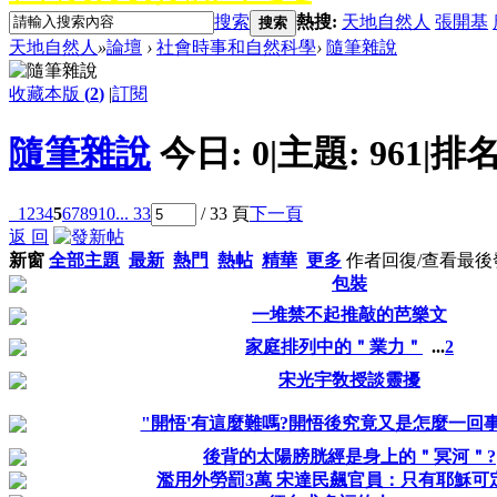
搜索
熱搜:
天地自然人
張開基
搜索
天地自然人
»
論壇
›
社會時事和自然科學
›
隨筆雜說
收藏本版
(
2
)
|
訂閱
隨筆雜說
今日:
0
|
主題:
961
|
排名
1
2
3
4
5
6
7
8
9
10
... 33
/ 33 頁
下一頁
返 回
新窗
全部主題
最新
熱門
熱帖
精華
更多
作者
回復/查看
最後
包裝
一堆禁不起推敲的芭樂文
家庭排列中的＂業力＂
...
2
宋光宇敎授談靈擾
"開悟'有這麼難嗎?開悟後究竟又是怎麼一回事
後背的太陽膀胱經是身上的＂冥河＂?
濫用外勞罰3萬 宋達民飆官員：只有耶穌可