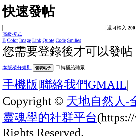
快速發帖
還可輸入
200
高級模式
B
Color
Image
Link
Quote
Code
Smilies
您需要登錄後才可以發帖
本版積分規則
轉播給聽眾
發表帖子
手機版
|
聯絡我們GMAIL
|
Copyright ©
天地自然人-
靈魂學的社群平台
(https
Rights Reserved.