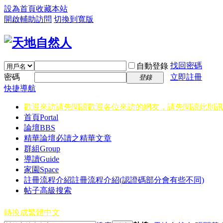
設為首頁
收藏本站
開啟輔助訪問
切換到寬版
找回密碼
自動登錄
密碼
立即註冊
登錄
快捷導航
歡迎來訪請先閱讀
歡迎各位來訪的網友，請先閱讀此則訊
首頁
Portal
論壇
BBS
精華
論壇必讀之精華文章
群組
Group
導讀
Guide
家園
Space
註冊流程介紹
註冊流程介紹(認證碼部分會有些不同)
帖子高級搜索
轉換成繁體中文