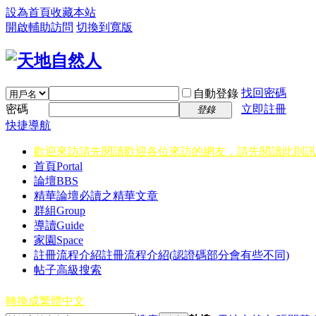
設為首頁
收藏本站
開啟輔助訪問
切換到寬版
找回密碼
自動登錄
密碼
立即註冊
登錄
快捷導航
歡迎來訪請先閱讀
歡迎各位來訪的網友，請先閱讀此則訊
首頁
Portal
論壇
BBS
精華
論壇必讀之精華文章
群組
Group
導讀
Guide
家園
Space
註冊流程介紹
註冊流程介紹(認證碼部分會有些不同)
帖子高級搜索
轉換成繁體中文