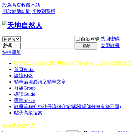
設為首頁
收藏本站
開啟輔助訪問
切換到寬版
找回密碼
自動登錄
密碼
立即註冊
登錄
快捷導航
歡迎來訪請先閱讀
歡迎各位來訪的網友，請先閱讀此則訊
首頁
Portal
論壇
BBS
精華
論壇必讀之精華文章
群組
Group
導讀
Guide
家園
Space
註冊流程介紹
註冊流程介紹(認證碼部分會有些不同)
帖子高級搜索
轉換成繁體中文