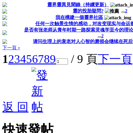
靈界靈異見聞錄（持續更新）
靈的投胎疑問?
...
2
我在構建一個靈界社區
任何一次触景生情的感动，对改变现实与命运
是否有张老师从青年时期一路探索灵魂学至今的理
...
2
请问生理上的衰老对人心智的磨损会继续在死后
下一頁 »
1
2
3
4
5
6
7
8
9
/ 9 頁
下一頁
返 回
快速發帖