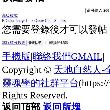
還可輸入
200
高級模式
B
Color
Image
Link
Quote
Code
Smilies
您需要登錄後才可以發帖
本版積分規則
轉播給聽眾
發表帖子
手機版
|
聯絡我們GMAIL
|
Copyright ©
天地自然人-
靈魂學的社群平台
(https
Rights Reserved.
返回頂部
返回版塊