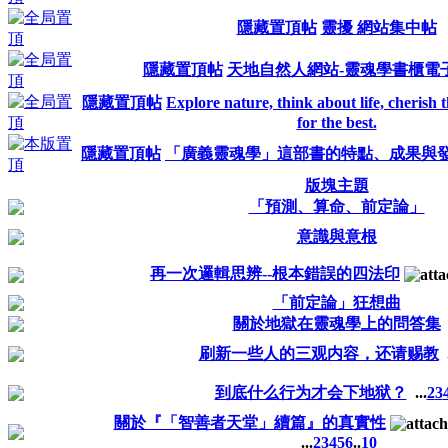
隱藏置頂帖
靈擾 網站集中帖
隱藏置頂帖
天地自然人網站-靈魂學書櫃電
隱藏置頂帖
Explore nature, think about life, cherish t
for the best.
隱藏置頂帖
「廣義靈魂學」這部書的特點、成果與
版塊主題
「預測、算命、前定論」
意識與意根
再一次邏輯思辨--根本錯誤的四法印
「前定論」狂想曲
關於地獄在靈魂學上的問答集
刷新一些人的三观内容，还请赐教
.
到底什么行为才会下地狱？
...
2
3
關於『「智善者天堂」續篇』的真實性
...
2
3
4
5
6
..
10