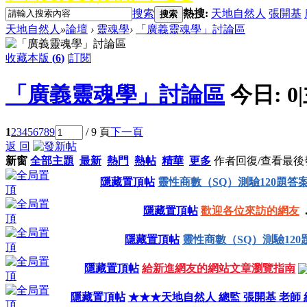
搜索
熱搜:
天地自然人
張開基
搜索
天地自然人
»
論壇
›
靈魂學
›
「廣義靈魂學」討論區
收藏本版
(
6
)
|
訂閱
「廣義靈魂學」討論區
今日:
0
|
1
2
3
4
5
6
7
8
9
/ 9 頁
下一頁
返 回
新窗
全部主題
最新
熱門
熱帖
精華
更多
作者
回復/查看
最後
隱藏置頂帖
靈性商數（SQ）測驗120題答
隱藏置頂帖
歡迎各位來訪的網友
.
隱藏置頂帖
靈性商數（SQ）測驗120
隱藏置頂帖
給新進網友的網站文章瀏覽指南
隱藏置頂帖
★★★天地自然人 總監 張開基 老師