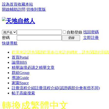
設為首頁
收藏本站
開啟輔助訪問
切換到寬版
找回密碼
自動登錄
密碼
立即註冊
登錄
快捷導航
歡迎來訪請先閱讀
歡迎各位來訪的網友，請先閱讀此則訊
首頁
Portal
論壇
BBS
精華
論壇必讀之精華文章
群組
Group
導讀
Guide
家園
Space
註冊流程介紹
註冊流程介紹(認證碼部分會有些不同)
帖子高級搜索
轉換成繁體中文