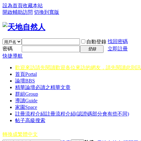
設為首頁
收藏本站
開啟輔助訪問
切換到寬版
找回密碼
自動登錄
密碼
立即註冊
登錄
快捷導航
歡迎來訪請先閱讀
歡迎各位來訪的網友，請先閱讀此則訊
首頁
Portal
論壇
BBS
精華
論壇必讀之精華文章
群組
Group
導讀
Guide
家園
Space
註冊流程介紹
註冊流程介紹(認證碼部分會有些不同)
帖子高級搜索
轉換成繁體中文