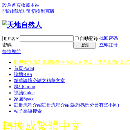
設為首頁
收藏本站
開啟輔助訪問
切換到寬版
找回密碼
自動登錄
密碼
立即註冊
登錄
快捷導航
歡迎來訪請先閱讀
歡迎各位來訪的網友，請先閱讀此則訊
首頁
Portal
論壇
BBS
精華
論壇必讀之精華文章
群組
Group
導讀
Guide
家園
Space
註冊流程介紹
註冊流程介紹(認證碼部分會有些不同)
帖子高級搜索
轉換成繁體中文