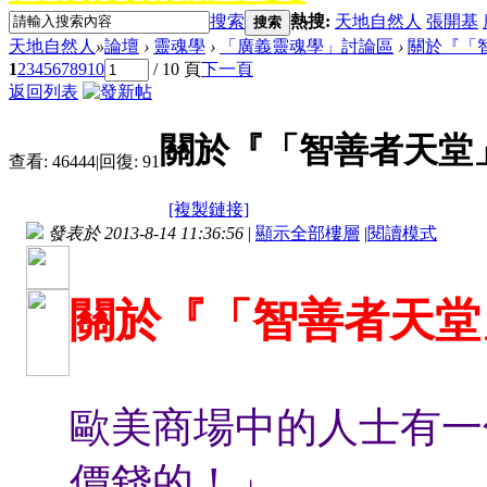
搜索
熱搜:
天地自然人
張開基
搜索
天地自然人
»
論壇
›
靈魂學
›
「廣義靈魂學」討論區
›
關於『「
1
2
3
4
5
6
7
8
9
10
/ 10 頁
下一頁
返回列表
關於『「智善者天堂
查看:
46444
|
回復:
91
[複製鏈接]
發表於 2013-8-14 11:36:56
|
顯示全部樓層
|
閱讀模式
關於『「智善者天堂
歐美商場中的人士有一
價錢的！」