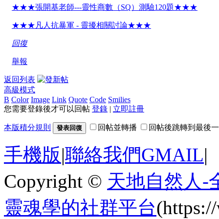
★★★張開基老師---靈性商數（SQ）測驗120題★★★
★★★凡人抗暴軍 - 靈擾相關討論★★★
回復
舉報
返回列表
高級模式
B
Color
Image
Link
Quote
Code
Smilies
您需要登錄後才可以回帖
登錄
|
立即註冊
本版積分規則
回帖並轉播
回帖後跳轉到最後一
發表回復
手機版
|
聯絡我們GMAIL
|
Copyright ©
天地自然人-
靈魂學的社群平台
(https