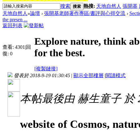
搜索
熱搜:
天地自然人
張開基
搜索
天地自然人
»
論壇
›
張開基老師著作專區/書評與心得交流
›
Secti
the presen ...
返回列表
Explore nature, think abo
查看:
4301
|
回
for the best.
復:
0
[複製鏈接]
發表於 2018-9-19 01:30:45
|
顯示全部樓層
|
閱讀模式
本帖最後由 赫生童子 於 2018
website of Cosmos, natur