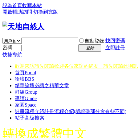
設為首頁
收藏本站
開啟輔助訪問
切換到寬版
找回密碼
自動登錄
密碼
立即註冊
登錄
快捷導航
歡迎來訪請先閱讀
歡迎各位來訪的網友，請先閱讀此則訊
首頁
Portal
論壇
BBS
精華
論壇必讀之精華文章
群組
Group
導讀
Guide
家園
Space
註冊流程介紹
註冊流程介紹(認證碼部分會有些不同)
帖子高級搜索
轉換成繁體中文