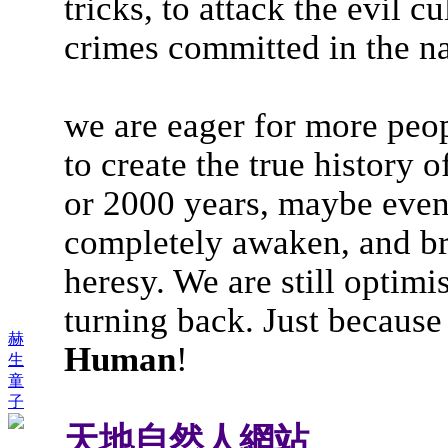
tricks, to attack the evil cu
crimes committed in the na
we are eager for more peop
to create the true history 
or 2000 years, maybe even
completely awaken, and br
heresy. We are still optimi
turning back. Just because
赫
Human
!
生
童
子
天地自然人網站