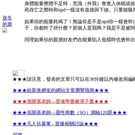
身體能量整體不足時，意識（外我）會進入休眠或
死存亡之際時和npd一樣沒有道德與下線。只要能
迷失
如果你的能量耗竭了！無論你是不是npd你一樣會
的鹿
子，你都幹了些什麼？那個人是我嗎？我是不是被
同理如果你的親朋好友們在能量陷入低檔時也會幹
★★★請注意，發表的文章只可以在30分鐘以內修改與編
★★★給新進網友的網站文章瀏覽指南★★★
★★★張開基老師---靈魂學書櫃電子書★★★
★★★張開基老師---靈性商數（SQ）測驗120題★★★
★★★凡人抗暴軍 - 靈擾相關討論★★★
回復