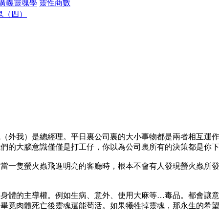
廣義靈魂學
靈性商數
鬼（四）
識（外我）是總經理。平日裏公司裏的大小事物都是兩者相互運
我們的大腦意識僅僅是打工仔，你以為公司裏所有的決策都是你
。當一隻螢火蟲飛進明亮的客廳時，根本不會有人發現螢火蟲所
管身體的主導權。例如生病、意外、使用大麻等…毒品。都會讓
，畢竟肉體死亡後靈魂還能苟活。如果犧牲掉靈魂，那永生的希