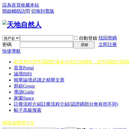
設為首頁
收藏本站
開啟輔助訪問
切換到寬版
找回密碼
自動登錄
密碼
立即註冊
登錄
快捷導航
歡迎來訪請先閱讀
歡迎各位來訪的網友，請先閱讀此則訊
首頁
Portal
論壇
BBS
精華
論壇必讀之精華文章
群組
Group
導讀
Guide
家園
Space
註冊流程介紹
註冊流程介紹(認證碼部分會有些不同)
帖子高級搜索
轉換成繁體中文