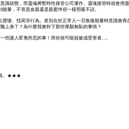
低意識狀態，而靈魂將暫時性接管公司運作。靈魂接管時就會用
吸到能量，不管是血親還是親蜜伴侶一樣照吸不誤。
幹出賣慘、找駡等行為。差別在於正常人一旦恢復能量時意識會
阿飄上身了？為什麼我會幹下那些厚顏無恥的事情？
出一些讓人匪夷所思的事！而你很可能就被成受害者…。
輯。★★★