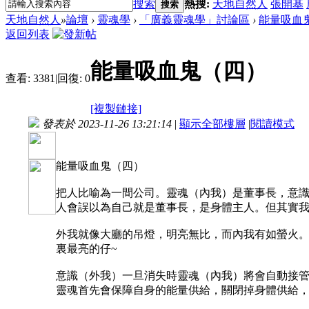
搜索
熱搜:
天地自然人
張開基
搜索
天地自然人
»
論壇
›
靈魂學
›
「廣義靈魂學」討論區
›
能量吸血
返回列表
能量吸血鬼（四）
查看:
3381
|
回復:
0
[複製鏈接]
發表於 2023-11-26 13:21:14
|
顯示全部樓層
|
閱讀模式
能量吸血鬼（四）
把人比喻為一間公司。靈魂（內我）是董事長，意
人會誤以為自己就是董事長，是身體主人。但其實
外我就像大廳的吊燈，明亮無比，而內我有如螢火
裏最亮的仔~
意識（外我）一旦消失時靈魂（內我）將會自動接
靈魂首先會保障自身的能量供給，關閉掉身體供給