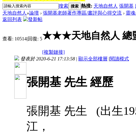
搜索
熱搜:
天地自然人
張開基
搜索
天地自然人
»
論壇
›
張開基老師著作專區/書評與心得交流
›
靈魂
返回列表
★★★天地自然人 總
查看:
10514
|
回復:
5
[複製鏈接]
發表於 2020-6-21 17:13:58
|
顯示全部樓層
|
閱讀模式
張開基 先生 經歷
張開基 先生 (出生1
江，