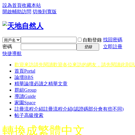
設為首頁
收藏本站
開啟輔助訪問
切換到寬版
找回密碼
自動登錄
密碼
立即註冊
登錄
快捷導航
歡迎來訪請先閱讀
歡迎各位來訪的網友，請先閱讀此則訊
首頁
Portal
論壇
BBS
精華
論壇必讀之精華文章
群組
Group
導讀
Guide
家園
Space
註冊流程介紹
註冊流程介紹(認證碼部分會有些不同)
帖子高級搜索
轉換成繁體中文