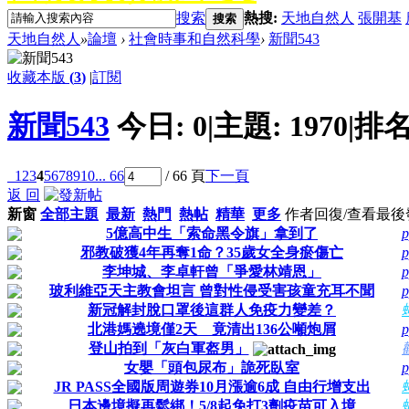
搜索
熱搜:
天地自然人
張開基
搜索
天地自然人
»
論壇
›
社會時事和自然科學
›
新聞543
收藏本版
(
3
)
|
訂閱
新聞543
今日:
0
|
主題:
1970
|
排名
1
2
3
4
5
6
7
8
9
10
... 66
/ 66 頁
下一頁
返 回
新窗
全部主題
最新
熱門
熱帖
精華
更多
作者
回復/查看
最後
5億高中生「索命黑令旗」拿到了
p
邪教破獲4年再奪1命？35歲女全身瘀傷亡
p
李坤城、李卓軒曾「爭愛林靖恩」
p
玻利維亞天主教會坦言 曾對性侵受害孩童充耳不聞
p
新冠解封脫口罩後這群人免疫力變差？
北港媽遶境僅2天 竟清出136公噸炮屑
p
登山拍到「灰白軍盔男」
女嬰「頭包尿布」詭死臥室
p
JR PASS全國版周遊券10月漲逾6成 自由行增支出
日本邊境擬再鬆綁！5/8起免打3劑疫苗可入境