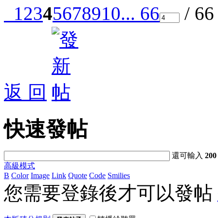
1
2
3
4
5
6
7
8
9
10
... 66
/ 6
返 回
快速發帖
還可輸入
200
高級模式
B
Color
Image
Link
Quote
Code
Smilies
您需要登錄後才可以發帖