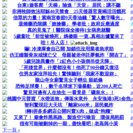
台東1遊客爬「天梯」險進「天堂」 居民：講不聽
p
非洲牧師效法耶穌40天禁食 25天後器官衰竭活活餓死
p
信眾的力量！紫南宮春節9天香油錢「驚人數字曝光」
p
退燒藥恐限購「掀搶藥」 學者批：政府反應過度
真的見鬼了！醫院保全接待1女病患就醫
p
5歲童吐「前世被燒死」媽傻眼 一查..真相出爐驚呆了
哇！吊人店！
嚇! 冷凍庫會自己開 加鎖也沒用業者急求助
p
仿王瞳製骨灰戒憶亡父 母親被老伴託夢氣炸「開吉了」
p
5歲兒詭異畫作「2紅色小小孩倒吊從天降」
「死後世界」什麼都沒有！他死了90分鐘又復活
p
住男友家沒拜祖先！驚悚聽到「我家不歡迎妳」
p
龍山寺女廁驚見女子輕生 留紙條
p
恐怖足球賽！，數千名球迷下場暴動，近200人死亡
驚見河邊有人在放生 一看竟是「礦泉水」！
p
桃園中元普渡「水燈送煞」傳落水意外 永安漁港3死1命危
p
智利驚現巨大天坑 「離家600米」居民氣炸
p
[轉]拼多多網店公開叫賣X肉，做成“狗糧”
b
又來了！ 廟會炸黑馬路、製造空污噪音 環保局怒罰
p
很有可能被刪掉的一期，盡快看吧 | 老高與小茉
p
下一頁 »