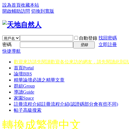
設為首頁
收藏本站
開啟輔助訪問
切換到寬版
找回密碼
自動登錄
密碼
立即註冊
登錄
快捷導航
歡迎來訪請先閱讀
歡迎各位來訪的網友，請先閱讀此則訊
首頁
Portal
論壇
BBS
精華
論壇必讀之精華文章
群組
Group
導讀
Guide
家園
Space
註冊流程介紹
註冊流程介紹(認證碼部分會有些不同)
帖子高級搜索
轉換成繁體中文