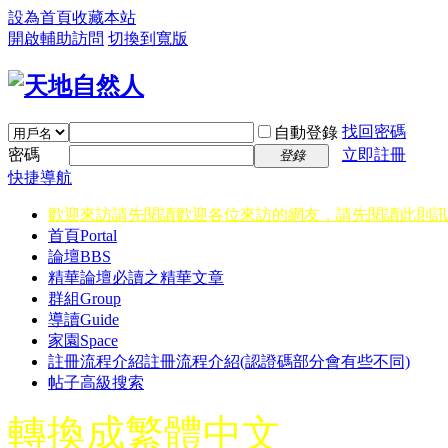
設為首頁
收藏本站
開啟輔助訪問
切換到寬版
找回密碼
自動登錄
密碼
立即註冊
登錄
快捷導航
歡迎來訪請先閱讀
歡迎各位來訪的網友，請先閱讀此則訊
首頁
Portal
論壇
BBS
精華
論壇必讀之精華文章
群組
Group
導讀
Guide
家園
Space
註冊流程介紹
註冊流程介紹(認證碼部分會有些不同)
帖子高級搜索
轉換成繁體中文