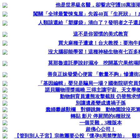
他是世界級名醫，卻誓志守護10萬澎
闖關「全球最驚悚鬼屋」先簽40頁「生死狀」！
人類該還給「塑膠袋」清白了？發明者之子還
這不是你習慣的美式教育
買大麻種子遭逮！台大教授：要泡牛
沒大腦卻能學習！這種神秘生物有七百多
莫那魯道託夢說好濕冷 挖開墓穴果然塌
善良正妹發愛心便當 「數量不夠」慘遭街
「基因編輯」嬰兒是騙局一場？國衛院研究員
諾貝爾物理獎揭曉 三得主讓宇宙、天文學
動物飼育員遭熊攻擊截肢 仍替熊求
別讓遺產變成遺禍子孫
蠢婦攀越獸欄 對獅跳舞 動物園說沒死
轉貼 影片 停屍間的6種狀況
一個災難，3種版本
超佛心公司！
【管到別人子宮】宗教團要公投「懷孕8周禁墮胎」 醫