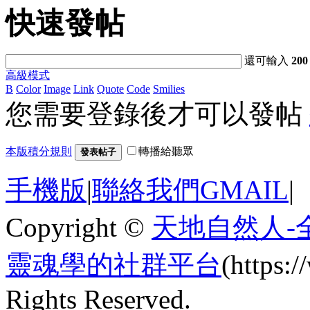
快速發帖
還可輸入
200
高級模式
B
Color
Image
Link
Quote
Code
Smilies
您需要登錄後才可以發帖
本版積分規則
轉播給聽眾
發表帖子
手機版
|
聯絡我們GMAIL
|
Copyright ©
天地自然人-
靈魂學的社群平台
(https
Rights Reserved.