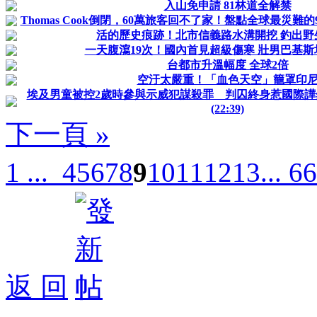
入山免申請 81林道全解禁
Thomas Cook倒閉，60萬旅客回不了家！盤點全球最災難的9
活的歷史痕跡！北市信義路水溝開挖 釣出野
一天腹瀉19次！​國內首見超級傷寒 壯男巴基
台都市升溫幅度 全球2倍
空汙太嚴重！「血色天空」籠罩印
埃及男童被控2歲時參與示威犯謀殺罪 判囚終身惹國際譁
(22:39)
下一頁 »
1 ...
4
5
6
7
8
9
10
11
12
13
... 66
返 回