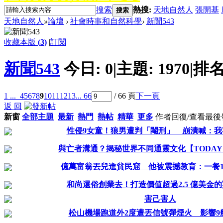
搜索
熱搜:
天地自然人
張開基
搜索
天地自然人
»
論壇
›
社會時事和自然科學
›
新聞543
收藏本版
(
3
)
|
訂閱
新聞543
今日:
0
|
主題:
1970
|
排名
1 ...
4
5
6
7
8
9
10
11
12
13
... 66
/ 66 頁
下一頁
返 回
新窗
全部主題
最新
熱門
熱帖
精華
更多
作者
回復/查看
最後
性侵9女童！狼男遭判「閹刑」 崩潰喊：我
與亡者溝通？揭秘世界不同通靈文化【TODA
億萬富翁丟兒進貧民窟 他被震撼教育：一餐1
和尚還俗創業去！打造價值超過2.5 億美金的
害己害人
松山機場跑道外2度遭丟信號彈煙火 影響9