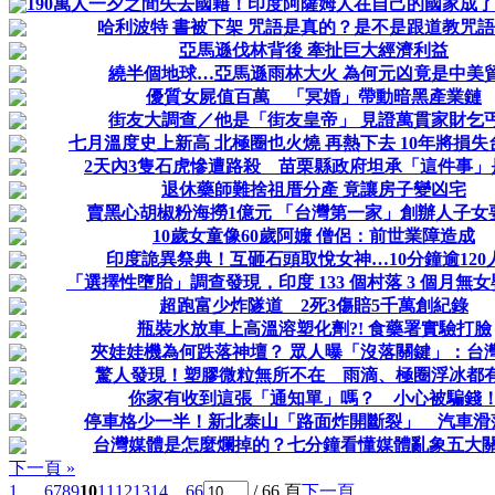
190萬人一夕之間失去國籍！印度阿薩姆人在自己的國家成
哈利波特 書被下架 咒語是真的？是不是跟道教咒
亞馬遜伐林背後 牽扯巨大經濟利益
繞半個地球…亞馬遜雨林大火 為何元凶竟是中美
優質女屍值百萬 「冥婚」帶動暗黑產業鏈
街友大調查／他是「街友皇帝」 見證萬貫家財乞
七月溫度史上新高 北極圈也火燒 再熱下去 10年將損失
2天內3隻石虎慘遭路殺 苗栗縣政府坦承「這件事」
退休藥師難捨祖厝分產 竟讓房子變凶宅
賣黑心胡椒粉海撈1億元 「台灣第一家」創辦人子女
10歲女童像60歲阿嬤 僧侶：前世業障造成
印度詭異祭典！互砸石頭取悅女神…10分鐘逾120
「選擇性墮胎」調查發現，印度 133 個村落 3 個月無
超跑富少炸隧道 2死3傷賠5千萬創紀錄
瓶裝水放車上高溫溶塑化劑?! 食藥署實驗打臉
夾娃娃機為何跌落神壇？ 眾人曝「沒落關鍵」：台
驚人發現！塑膠微粒無所不在 雨滴、極圈浮冰都
你家有收到這張「通知單」嗎？ 小心被騙錢
停車格少一半！新北泰山「路面炸開斷裂」 汽車滑
台灣媒體是怎麼爛掉的？七分鐘看懂媒體亂象五大
下一頁 »
1 ...
6
7
8
9
10
11
12
13
14
... 66
/ 66 頁
下一頁