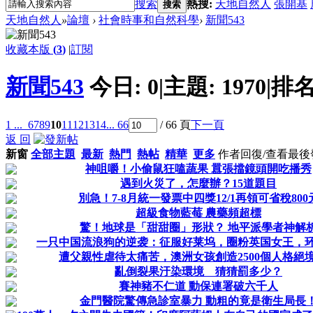
搜索
熱搜:
天地自然人
張開基
搜索
天地自然人
»
論壇
›
社會時事和自然科學
›
新聞543
收藏本版
(
3
)
|
訂閱
新聞543
今日:
0
|
主題:
1970
|
排名
1 ...
6
7
8
9
10
11
12
13
14
... 66
/ 66 頁
下一頁
返 回
新窗
全部主題
最新
熱門
熱帖
精華
更多
作者
回復/查看
最後
神咀嚼！小偷鼠狂嗑蔬果 囂張擋鏡頭開吃播秀
遇到火災了，怎麼辦？15道題目
別急！7-8月統一發票中四獎12/1再領可省稅800
超級食物藍莓 農藥頻超標
驚！地球是「甜甜圈」形狀？ 地平派學者神解
一只中国流浪狗的逆袭：征服好莱坞，圈粉英国女王，
遭父親性虐待太痛苦，澳洲女孩創造2500個人格絕
亂倒裂果汙染環境 猜猜罰多少？
賽神豬不仁道 動保連署破六千人
金門醫院驚傳急診室暴力 動粗的竟是衛生局長