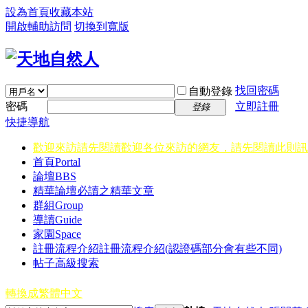
設為首頁
收藏本站
開啟輔助訪問
切換到寬版
找回密碼
自動登錄
密碼
立即註冊
登錄
快捷導航
歡迎來訪請先閱讀
歡迎各位來訪的網友，請先閱讀此則訊
首頁
Portal
論壇
BBS
精華
論壇必讀之精華文章
群組
Group
導讀
Guide
家園
Space
註冊流程介紹
註冊流程介紹(認證碼部分會有些不同)
帖子高級搜索
轉換成繁體中文