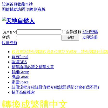
設為首頁
收藏本站
開啟輔助訪問
切換到寬版
找回密碼
自動登錄
密碼
立即註冊
登錄
快捷導航
歡迎來訪請先閱讀
歡迎各位來訪的網友，請先閱讀此則訊
首頁
Portal
論壇
BBS
精華
論壇必讀之精華文章
群組
Group
導讀
Guide
家園
Space
註冊流程介紹
註冊流程介紹(認證碼部分會有些不同)
帖子高級搜索
轉換成繁體中文