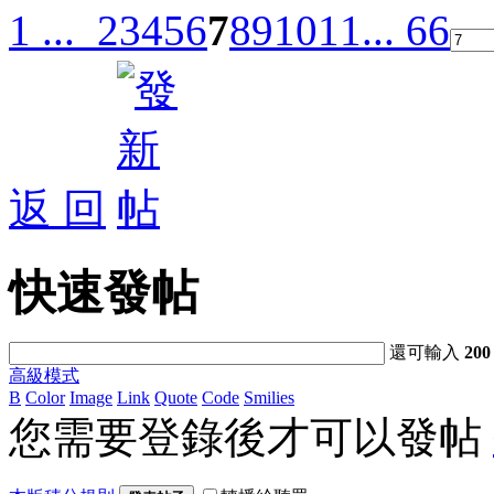
1 ...
2
3
4
5
6
7
8
9
10
11
... 66
返 回
快速發帖
還可輸入
200
高級模式
B
Color
Image
Link
Quote
Code
Smilies
您需要登錄後才可以發帖