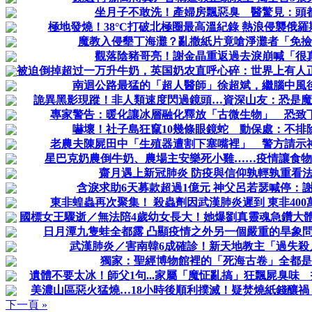
坐月子不敢洗！產婦房飄惡臭 醫驚見：頭
極地發燒！38°C打破北極圈最高溫紀錄 熱浪侵襲俄
魔教入侵墾丁海灘？亂撒紙片竟嗆淨灘者「免撿
觀落陰豬哥亮！謝金晶重返過去淚崩喊「很
被迫倒掉超过一万升牛奶，英国奶农直呼心碎：世界上有人
南迴公路最猛的「超人醫師」徐超斌，繼腦中風
詭異黑影現蹤！非人類速度閃過鏡頭…資深山友：恐是魔
專家警告：暖化讓冰層融化釋放「古微生物」 恐致
嚇壞！社子島狂竄10幾條眼鏡蛇 動保處：不排
老農夫陳屍田中「生殖器遭割下塞嘴裡」 警方請示
星巴克奶農倒牛奶、農場主安樂死小雞……疫情讓食物
齋月遇上新冠肺炎 防疫與信仰孰輕孰重看
含淚求助6天募款超過1億元 神父呂若瑟喊停：
東非蝗蟲再次聚集！ 殺蟲劑因武漢肺炎遲到 東非40
國標女王驟逝／無法陪4歲幼女長大！她爆劉真靈魂急鑽大
日月潭九隻蛙全都露 凸顯疫情之外另一個嚴重的旱象
武漢肺炎／害南韓6成確診！新天地教主「過失殺
獨家：聖經博物館裡的「死海古卷」全都是
遺體不要太冰！師父1句...家屬「魔怔亂搞」狂飄屍臭味
美濃山區惡火猛燒…18小時後順利撲滅！疑焚燒紙錢釀禍
下一頁 »