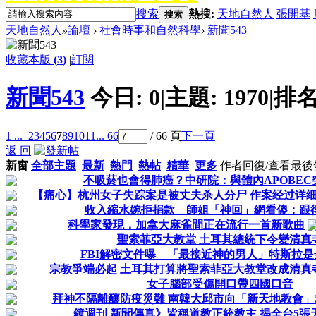
搜索
熱搜:
天地自然人
張開基
搜索
天地自然人
»
論壇
›
社會時事和自然科學
›
新聞543
收藏本版
(
3
)
|
訂閱
新聞543
今日:
0
|
主題:
1970
|
排名
1 ...
2
3
4
5
6
7
8
9
10
11
... 66
/ 66 頁
下一頁
返 回
新窗
全部主題
最新
熱門
熱帖
精華
更多
作者
回復/查看
最後
不吸菸也會得肺癌？中研院：與體內APOBEC
【痛心】杭州女子失踪案是被丈夫杀人分尸 作案经过详
收入縮水婉拒捐款 師姐「神回」網看傻：跟
科學家發現，加拿大麻雀間正在流行一首新歌曲
聖索菲亞大教堂 土耳其總統下令變清真
FBI解密文件曝 「最接近神的男人」特斯拉
宗教爭端必起 土耳其打算將聖索菲亞大教堂改成清真
女子腦部受傷開口帶四國口音
拜神不隔離釀防疫災難 南韓大邱市向「新天地教會」
鏡週刊 新聞傳真》皆稱道教正統教主 揭全台5張