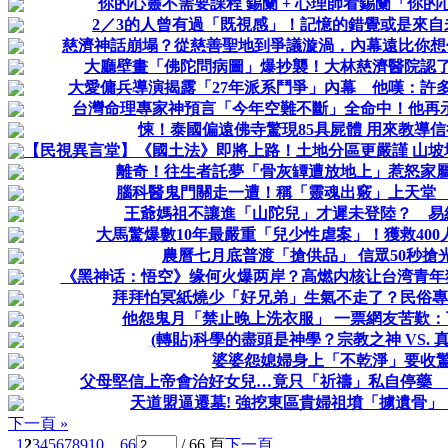
你的心靈不需要課程 錫蘭 + 心理師看錫蘭「你
2／3的人曾有過「既視感」！記憶的錯覺或是來
慈濟神話崩塌？從慈善聖地到爭議漩渦，內幕遠比你想像
大廳壁畫「佛陀問病圖」爆抄襲！大林慈濟醫院認
大愛傭兵導演揭露「27年派系鬥爭」內幕 他嘆：許
台灣命理專家神預言「今年空難不斷」全命中！他再
悚！泰國偏遠佛寺驚現85具屍體 用來教導
【民視異言堂】《國土法》即將上路！土地分區更嚴謹 山坡
離奇！往生者託夢「骨灰罈遭放地上」惹怒家
腦科醫鬼門關走一遭！稱「靈魂出竅」上天堂
王爺媽祖不讓進「山陀兒」才遲未登陸？ 易
大馬驚爆數10年最嚴重「兒少性虐案」！獲救40
農曆七月底普渡「搶供品」 信眾50秒搶
《黑神话：悟空》缘何火爆两岸？高燃内核让台湾青年狂
拜拜怕冥紙燒少「好兄弟」生氣不走了？民俗專
他怨鬼月「禁止晚上洗衣服」 一票網友苦歎
(轉貼)科學的盡頭是神學？宗教之神 VS. 
婆婆怨媳婦身上「不乾淨」要收
父母堅信上帝會治好女兒…竟只「祈禱」私自停藥 
天道盟逼遷墓! 強挖東區貴婦祖墳「擄遺骨」｜
下一頁 »
1
2
3
4
5
6
7
8
9
10
... 66
/ 66 頁
下一頁