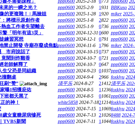
的心靈不需要課程」
ppp0600
2025-2-18
0
773
ppp0600
20
自未來的一瞬之光？
ppp0600
2025-2-9
1
931
BBKuso
202
的更複雜！ | 馬臉姐
ppp0600
2025-1-28
1
920
miker
2025-
了：將標示原創作者
ppp0600
2025-1-8
2
822
ppp0600
20
多熱血工作者失望離去
ppp0600
2025-1-9
0
736
ppp0600
20
示警「明年有這3災」
ppp0600
2024-12-31
0
600
ppp0600
20
信徒練習冥想
ppp0600
2024-12-1
0
791
ppp0600
20
地禁止開發 寺廟存廢成焦點
ppp0600
2024-11-6
1
796
miker
2024-
屬 市府說話了
ppp0600
2024-10-15
0
737
ppp0600
20
 竟聞到炸雞香
ppp0600
2024-10-7
0
721
ppp0600
20
經老師解釋了
ppp0600
2024-10-7
0
647
ppp0600
20
0人生父恐是同組織
ppp0600
2024-9-23
0
1037
ppp0600
20
光撞翻桌
ppp0600
2024-9-4
2
966
foxklyu
2024
刷“赞”
清平乐
2024-8-27
2
1412
清平乐
202
家曝1招獲庇佑
ppp0600
2024-8-5
1
1236
foxklyu
2024
：下班都天黑了
ppp0600
2024-8-5
0
1061
ppp0600
20
真正的神！
white5858
2024-7-18
2
1214
foxklyu
2024
驚
ppp0600
2024-7-15
1
1069
foxklyu
2024
8歲女童糖尿病慘死
ppp0600
2024-7-13
2
1026
8488
2024-7
TVBS新聞
ppp0600
2024-7-11
1
1044
foxklyu
2024