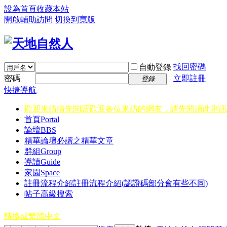
設為首頁
收藏本站
開啟輔助訪問
切換到寬版
找回密碼
自動登錄
密碼
立即註冊
登錄
快捷導航
歡迎來訪請先閱讀
歡迎各位來訪的網友，請先閱讀此則訊
首頁
Portal
論壇
BBS
精華
論壇必讀之精華文章
群組
Group
導讀
Guide
家園
Space
註冊流程介紹
註冊流程介紹(認證碼部分會有些不同)
帖子高級搜索
轉換成繁體中文