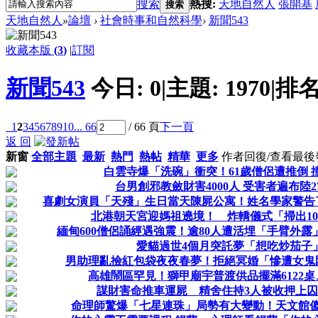
搜索
熱搜:
天地自然人
張開基
搜索
天地自然人
»
論壇
›
社會時事和自然科學
›
新聞543
收藏本版
(
3
)
|
訂閱
新聞543
今日:
0
|
主題:
1970
|
排名
1
2
3
4
5
6
7
8
9
10
... 66
/ 66 頁
下一頁
返 回
新窗
全部主題
最新
熱門
熱帖
精華
更多
作者
回復/查看
最後
白雲寺爆「洗碗」衝突！61歲僧侶遭推倒 
台男創邪教斂財害4000人 受害者遍布陸2
喜劇女演員「天殘」生日當天陳屍公寓！姓名學家警告
北港朝天宮迎媽祖遶境！ 炸轎儀式「掃出10
緬甸600僧侶誦經遇強震！逾80人遭活埋「手臂外
愛貓過世4個月突託夢「想吃炒茄子
男助理亂撿紅包袋夜夜春夢！拒絕冥婚「慘遭女鬼
高雄鬧區罕見！獅甲廟宇普渡供品擺滿6122桌、
謀財害命推車運屍 精舍住持3人被收押上
命理師驚爆「七星連珠」局勢有大變動！天文館