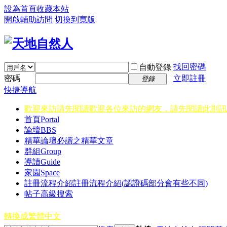
設為首頁
收藏本站
開啟輔助訪問
切換到寬版
找回密碼
自動登錄
密碼
立即註冊
登錄
快捷導航
歡迎來訪請先閱讀
歡迎各位來訪的網友，請先閱讀此則訊
首頁
Portal
論壇
BBS
精華
論壇必讀之精華文章
群組
Group
導讀
Guide
家園
Space
註冊流程介紹
註冊流程介紹(認證碼部分會有些不同)
帖子高級搜索
轉換成繁體中文