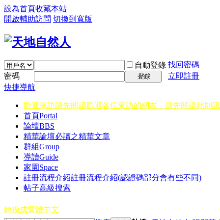
設為首頁
收藏本站
開啟輔助訪問
切換到寬版
找回密碼
自動登錄
密碼
立即註冊
登錄
快捷導航
歡迎來訪請先閱讀
歡迎各位來訪的網友，請先閱讀此則訊
首頁
Portal
論壇
BBS
精華
論壇必讀之精華文章
群組
Group
導讀
Guide
家園
Space
註冊流程介紹
註冊流程介紹(認證碼部分會有些不同)
帖子高級搜索
轉換成繁體中文