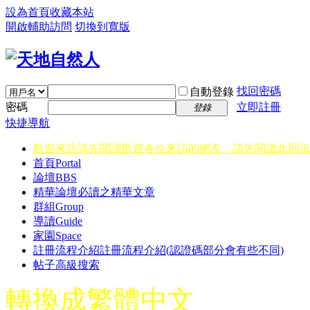
設為首頁
收藏本站
開啟輔助訪問
切換到寬版
找回密碼
自動登錄
密碼
立即註冊
登錄
快捷導航
歡迎來訪請先閱讀
歡迎各位來訪的網友，請先閱讀此則訊
首頁
Portal
論壇
BBS
精華
論壇必讀之精華文章
群組
Group
導讀
Guide
家園
Space
註冊流程介紹
註冊流程介紹(認證碼部分會有些不同)
帖子高級搜索
轉換成繁體中文