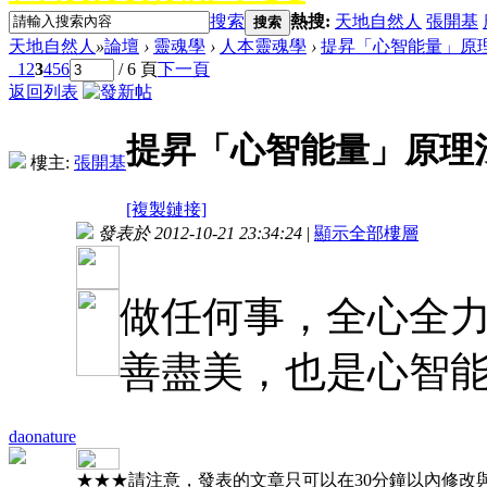
搜索
熱搜:
天地自然人
張開基
搜索
天地自然人
»
論壇
›
靈魂學
›
人本靈魂學
›
提昇「心智能量」原
1
2
3
4
5
6
/ 6 頁
下一頁
返回列表
提昇「心智能量」原理
樓主:
張開基
[複製鏈接]
發表於 2012-10-21 23:34:24
|
顯示全部樓層
做任何事，全心全
善盡美，也是心智
daonature
★★★請注意，發表的文章只可以在30分鐘以內修改