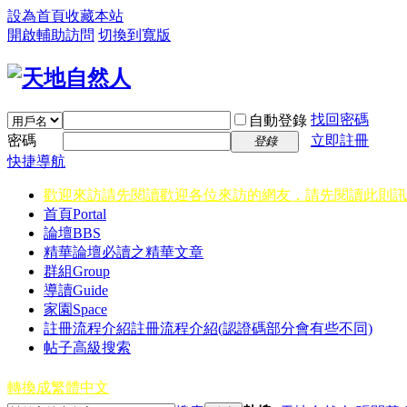
設為首頁
收藏本站
開啟輔助訪問
切換到寬版
找回密碼
自動登錄
密碼
立即註冊
登錄
快捷導航
歡迎來訪請先閱讀
歡迎各位來訪的網友，請先閱讀此則訊
首頁
Portal
論壇
BBS
精華
論壇必讀之精華文章
群組
Group
導讀
Guide
家園
Space
註冊流程介紹
註冊流程介紹(認證碼部分會有些不同)
帖子高級搜索
轉換成繁體中文