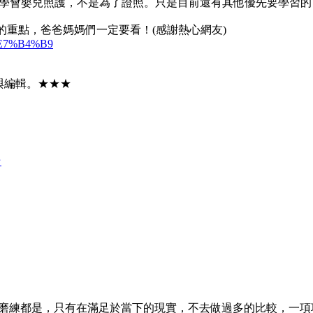
而想學會嬰兒照護，不是為了證照。只是目前還有其他優先要學習
介紹的重點，爸爸媽媽們一定要看！(感謝熱心網友)
8B%E7%B4%B9
與編輯。★★★
★
磨練都是，只有在滿足於當下的現實，不去做過多的比較，一項