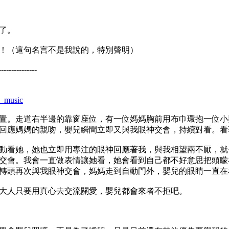
了。
！（這句名言不是我說的，特別聲明）
---------------
y_music
的位置。走道右半邊的靠窗座位，有一位媽媽胸前用布巾環抱一位
回應媽媽的親吻，嬰兒瞬間立即又與我眼神交會，持續對看。看
動看她，她也立即用專注的眼神回應著我，與我相望兩不厭，就
交會。我會一直做表情讓她看，她會看到自己都不好意思把頭矇
轉頭再次與我眼神交會，媽媽走到自動門外，嬰兒的眼睛一直在
以大人只要用真心去交流關愛，嬰兒都會來者不拒吧。