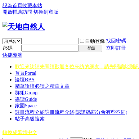
設為首頁
收藏本站
開啟輔助訪問
切換到寬版
找回密碼
自動登錄
密碼
立即註冊
登錄
快捷導航
歡迎來訪請先閱讀
歡迎各位來訪的網友，請先閱讀此則訊
首頁
Portal
論壇
BBS
精華
論壇必讀之精華文章
群組
Group
導讀
Guide
家園
Space
註冊流程介紹
註冊流程介紹(認證碼部分會有些不同)
帖子高級搜索
轉換成繁體中文