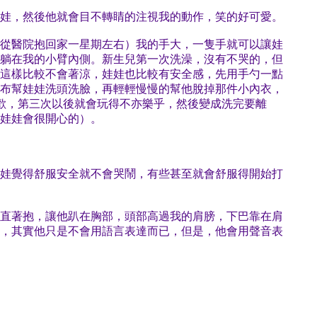
娃，然後他就會目不轉睛的注視我的動作，笑的好可愛。
從醫院抱回家一星期左右）我的手大，一隻手就可以讓娃
躺在我的小臂內側。新生兒第一次洗澡，沒有不哭的，但
這樣比較不會著涼，娃娃也比較有安全感，先用手勺一點
布幫娃娃洗頭洗臉，再輕輕慢慢的幫他脫掉那件小內衣，
喜歡，第三次以後就會玩得不亦樂乎，然後變成洗完要離
娃娃會很開心的）。
娃覺得舒服安全就不會哭鬧，有些甚至就會舒服得開始打
直著抱，讓他趴在胸部，頭部高過我的肩膀，下巴靠在肩
，其實他只是不會用語言表達而已，但是，他會用聲音表