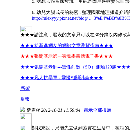
5. 我想去報名保母班，單純是因為喜歡嬰兒
6. 幼兒大腦成長的秘密 : 整理國家地理頻道
http://rulexyyy.pixnet.net/blog/ ... 3%E4%BB%
★★★請注意，發表的文章只可以在30分鐘以內修改
★★★給新進網友的網站文章瀏覽指南★★★
★★★張開基老師---靈魂學書櫃電子書★★★
★★★張開基老師---靈性商數（SQ）測驗120題★★
★★★凡人抗暴軍 - 靈擾相關討論★★★
回復
舉報
發表於 2012-10-21 11:59:04
|
顯示全部樓層
對我來說，只能先去做到落實在生活中，種種的