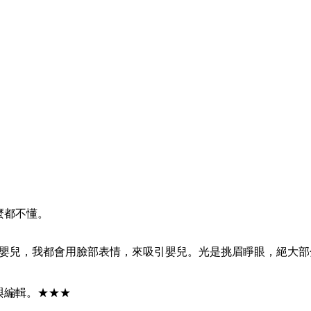
麼都不懂。
嬰兒，我都會用臉部表情，來吸引嬰兒。光是挑眉睜眼，絕大部
與編輯。★★★