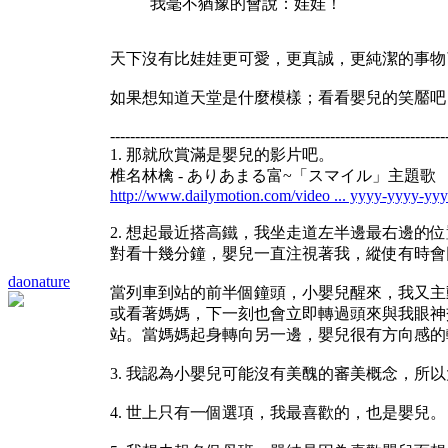
我毫不猶豫的會說：娃娃！
天下沒有比娃娃更可愛，更真誠，更純潔的事物
如果想知道天堂是什麼模樣；看看嬰兒的笑靨吧
-------------------------------------------------------------------
1. 那就欣賞滿是嬰兒的影片吧。
椎名林檎 - ありあまる富~「スマイル」主題歌
http://www.dailymotion.com/video ... yyyy-yyyy-yy
2. 想起最近搭高鐵，我坐走道左半邊最右邊
對看十幾分鐘，嬰兒一直注視著我，縱使有時會
daonature
當列車到站的前半個鐘頭，小嬰兒醒來，我又主
或看著媽媽，下一刻也會立即轉過頭來與我眼神
站。當媽媽起身轉向另一邊，嬰兒很有方向感的
3. 我認為小嬰兒可能沒有美醜的審美概念，所
4. 世上只有一個選項，我最喜歡的，也是嬰兒。