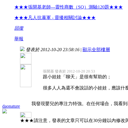
★★★張開基老師---靈性商數（SQ）測驗120題★★★
★★★凡人抗暴軍 - 靈擾相關討論★★★
回復
舉報
發表於 2012-10-20 23:58:16
|
顯示全部樓層
張開基 發表於 2012-10-20 20:53
跟小娃娃「聊天」是很有幫助的；
很多人人為還不會說話的小娃娃，應該什
我發現嬰兒的專注力特強。在任何場合，我看到
daonature
★★★請注意，發表的文章只可以在30分鐘以內修改