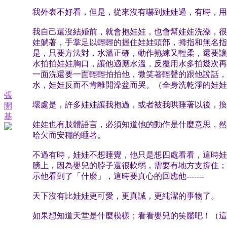
我外表不好看，但是，從來沒有嚇到娃娃過，有時，用
我自己還沒結婚前，就會抱娃娃，也會幫娃娃洗澡，很
娃躺著，手掌足以輕輕的握住娃娃頭部，拇指和無名指
是，只要方法對，水溫正確，動作熟練又輕柔，還要讓
水拍拍娃娃胸口，讓他適應水溫，反覆用水多拍幾次再
一面洗還要一面輕輕拍拍他，微笑著輕聲的跟他說話，娃
水，娃娃反而不肯離開澡盆而哭。（全身洗乾淨的娃娃
張
壞處是，許多娃娃讓我抱過，或者被我哄睡著以後，換
開
基
娃娃也有肢體語言，必須知道他的動作是什麼意思，然
哈欠而安穩的睡著。
不過有時，娃娃不想睡覺，他只是想四處看看，這時娃
膀上，因為嬰兒的脖子還很軟弱，需要有地方支撐住；
示他看到了「什麼」，這時要真心的回應他-------
天下沒有比娃娃更可愛，更真誠，更純潔的事物了。
如果想知道天堂是什麼模樣；看看嬰兒的笑靨吧！（這