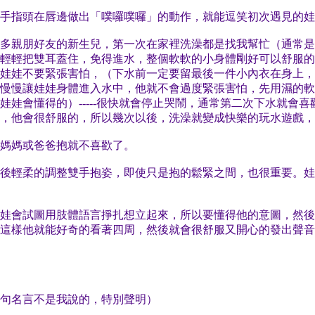
手指頭在唇邊做出「噗囉噗囉」的動作，就能逗笑初次遇見的娃
多親朋好友的新生兒，第一次在家裡洗澡都是找我幫忙（通常是
輕輕把雙耳蓋住，免得進水，整個軟軟的小身體剛好可以舒服的
娃娃不要緊張害怕，（下水前一定要留最後一件小內衣在身上，
慢慢讓娃娃身體進入水中，他就不會過度緊張害怕，先用濕的軟
娃會懂得的）-----很快就會停止哭鬧，通常第二次下水就會
，他會很舒服的，所以幾次以後，洗澡就變成快樂的玩水遊戲，
媽媽或爸爸抱就不喜歡了。
後輕柔的調整雙手抱姿，即使只是抱的鬆緊之間，也很重要。娃
娃會試圖用肢體語言掙扎想立起來，所以要懂得他的意圖，然後
這樣他就能好奇的看著四周，然後就會很舒服又開心的發出聲音
句名言不是我說的，特別聲明）