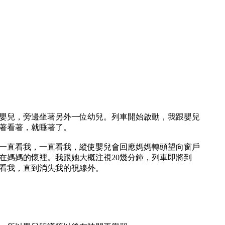
小嬰兒，旁邊坐著另外一位幼兒。列車開始啟動，我跟嬰兒
著看著，就睡著了。
一直看我，一直看我，縱使嬰兒會回應媽媽轉頭望向窗戶
在媽媽的懷裡。我跟她大概注視20幾分鐘，列車即將到
看我，直到消失我的視線外。