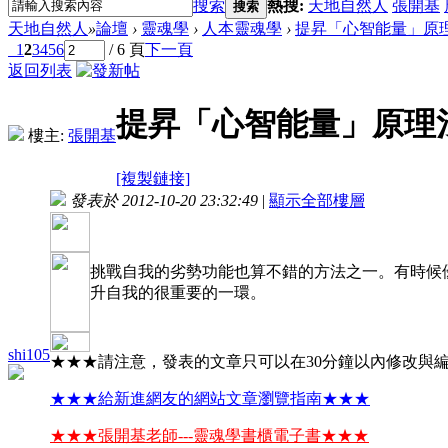
搜索
熱搜:
天地自然人
張開基
搜索
天地自然人
»
論壇
›
靈魂學
›
人本靈魂學
›
提昇「心智能量」原
1
2
3
4
5
6
/ 6 頁
下一頁
返回列表
提昇「心智能量」原理
樓主:
張開基
[複製鏈接]
發表於 2012-10-20 23:32:49
|
顯示全部樓層
挑戰自我的劣勢功能也算不錯的方法之一。有時候
升自我的很重要的一環。
shi105
★★★請注意，發表的文章只可以在30分鐘以內修改與
★★★給新進網友的網站文章瀏覽指南★★★
★★★張開基老師---靈魂學書櫃電子書★★★