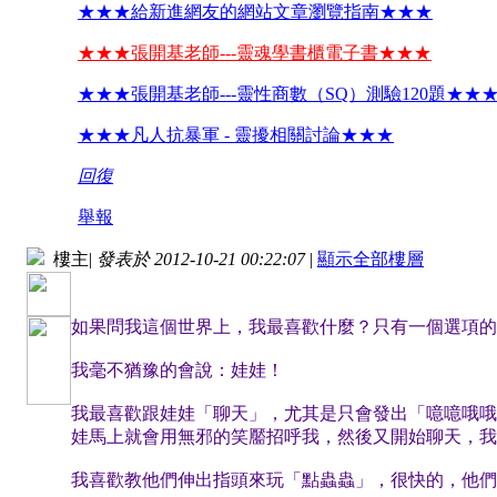
★★★給新進網友的網站文章瀏覽指南★★★
★★★張開基老師---靈魂學書櫃電子書★★★
★★★張開基老師---靈性商數（SQ）測驗120題★★
★★★凡人抗暴軍 - 靈擾相關討論★★★
回復
舉報
樓主
|
發表於 2012-10-21 00:22:07
|
顯示全部樓層
如果問我這個世界上，我最喜歡什麼？只有一個選項的
我毫不猶豫的會說：娃娃！
我最喜歡跟娃娃「聊天」，尤其是只會發出「噫噫哦哦
娃馬上就會用無邪的笑靨招呼我，然後又開始聊天，我
我喜歡教他們伸出指頭來玩「點蟲蟲」，很快的，他們