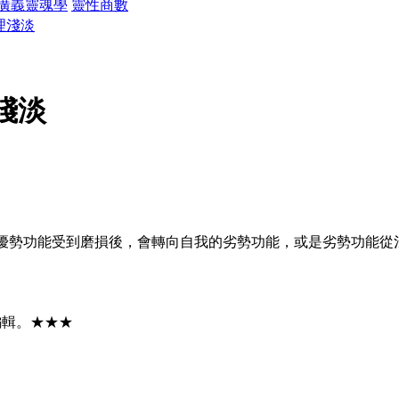
廣義靈魂學
靈性商數
理淺淡
淺淡
優勢功能受到磨損後，會轉向自我的劣勢功能，或是劣勢功能從
編輯。★★★