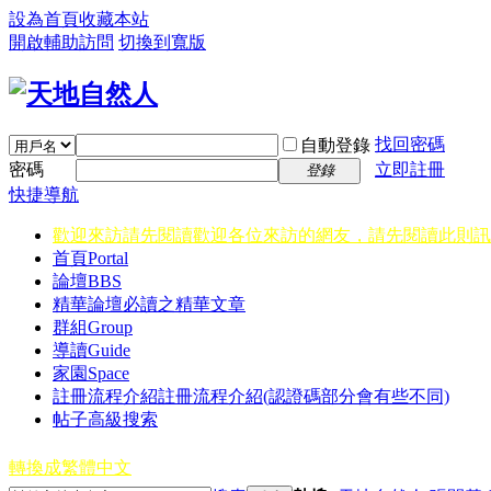
設為首頁
收藏本站
開啟輔助訪問
切換到寬版
找回密碼
自動登錄
密碼
立即註冊
登錄
快捷導航
歡迎來訪請先閱讀
歡迎各位來訪的網友，請先閱讀此則訊
首頁
Portal
論壇
BBS
精華
論壇必讀之精華文章
群組
Group
導讀
Guide
家園
Space
註冊流程介紹
註冊流程介紹(認證碼部分會有些不同)
帖子高級搜索
轉換成繁體中文