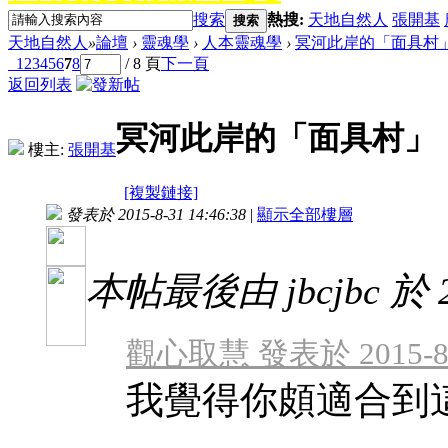
搜索
熱搜:
天地自然人
張開基
搜索
天地自然人
»
論壇
›
靈魂學
›
人本靈魂學
›
冥河此岸的「面具村
1
2
3
4
5
6
7
8
/ 8 頁
下一頁
返回列表
冥河此岸的「面具村」
樓主:
張開基
[複製鏈接]
發表於 2015-8-31 14:46:38
|
顯示全部樓層
本帖最後由 jbcjbc 於 20
觀心取慧 發表於 2015-8-3
我覺得你頗適合到