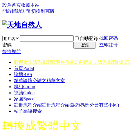
設為首頁
收藏本站
開啟輔助訪問
切換到寬版
找回密碼
自動登錄
密碼
立即註冊
登錄
快捷導航
歡迎來訪請先閱讀
歡迎各位來訪的網友，請先閱讀此則訊
首頁
Portal
論壇
BBS
精華
論壇必讀之精華文章
群組
Group
導讀
Guide
家園
Space
註冊流程介紹
註冊流程介紹(認證碼部分會有些不同)
帖子高級搜索
轉換成繁體中文