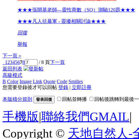
★★★張開基老師---靈性商數（SQ）測驗120題★★★
★★★凡人抗暴軍 - 靈擾相關討論★★★
回復
舉報
下一頁 »
1
2
3
4
5
6
7
8
/ 8 頁
下一頁
返回列表
高級模式
B
Color
Image
Link
Quote
Code
Smilies
您需要登錄後才可以回帖
登錄
|
立即註冊
本版積分規則
回帖並轉播
回帖後跳轉到最後一
發表回復
手機版
|
聯絡我們GMAIL
|
Copyright ©
天地自然人-