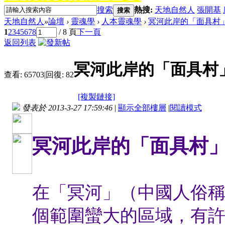
搜索
熱搜:
天地自然人
張開基
搜索
天地自然人
»
論壇
›
靈魂學
›
人本靈魂學
›
冥河此岸的「面具村
1
2
3
4
5
6
7
8
/ 8 頁
下一頁
返回列表
冥河此岸的「面具村
查看:
65703
|
回復:
82
[複製鏈接]
發表於 2013-3-27 17:59:46
|
顯示全部樓層
|
閱讀模式
冥河此岸的「面具村
在「冥河」（中國人俗
個範圍蠻大的區域，有