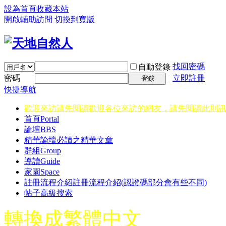
設為首頁
收藏本站
開啟輔助訪問
切換到寬版
找回密碼
自動登錄
密碼
立即註冊
登錄
快捷導航
歡迎來訪請先閱讀
歡迎各位來訪的網友，請先閱讀此則訊
首頁
Portal
論壇
BBS
精華
論壇必讀之精華文章
群組
Group
導讀
Guide
家園
Space
註冊流程介紹
註冊流程介紹(認證碼部分會有些不同)
帖子高級搜索
轉換成繁體中文