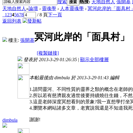
搜索
熱搜:
天地自然人
張開基
搜索
天地自然人
»
論壇
›
靈魂學
›
人本靈魂學
›
冥河此岸的「面具村
1
2
3
4
5
6
7
8
/ 8 頁
下一頁
返回列表
冥河此岸的「面具村」
樓主:
張開基
[複製鏈接]
發表於 2013-3-29 01:26:35
|
顯示全部樓層
本帖最後由 dimbula 於 2013-3-29 01:43 編輯
1.請問靈河、不同性質的靈界之類的概念在老師的
2.所以若有慈濟親友過世後要持續燒往生錢，不然
3.這是老師深度冥想看到的景象?我一直想學打
4.瀏覽本網站諸多文章，老實說我還是不知道我
謝謝!
dimbula