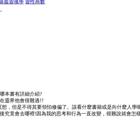
廣義靈魂學
靈性商數
」
哪本書有詳細介紹?
在靈界他會很難過!?
坐冥想，但是不得其要領怕修偏了。該看什麼書籍或是向什麼人學呢
死後究竟會去哪裡!因為我的思考和行為一直改變，很難說就會怎