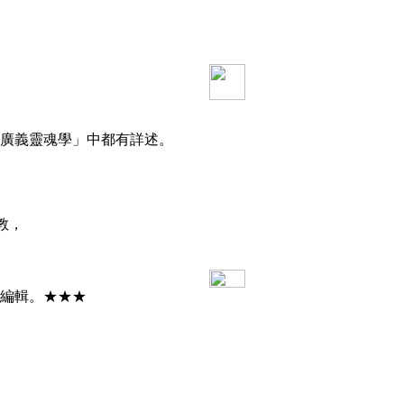
廣義靈魂學」中都有詳述。
教，
與編輯。★★★