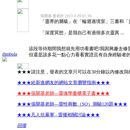
張開基 發表於 2013-3-29 01:36
「靈界的層級」在「輪迴過境室」三書和「
「深度冥想」是我自己有過很多次靈異 ...
這段等待期間我想就先用功看書吧!我因興趣去修
dimbula
但還是該多花一點心力看看實證且有自身經驗者的
★★★請注意，發表的文章只可以在30分鐘以內修改與
★★★給新進網友的網站文章瀏覽指南★★★
★★★張開基老師---靈魂學書櫃電子書★★★
★★★張開基老師---靈性商數（SQ）測驗120題★★★
★★★凡人抗暴軍 - 靈擾相關討論★★★
回復