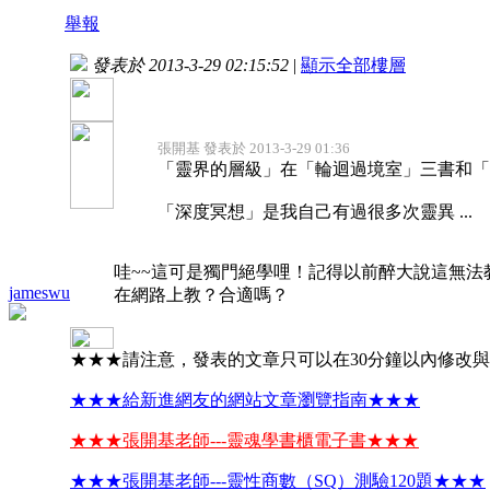
舉報
發表於 2013-3-29 02:15:52
|
顯示全部樓層
張開基 發表於 2013-3-29 01:36
「靈界的層級」在「輪迴過境室」三書和「
「深度冥想」是我自己有過很多次靈異 ...
哇~~這可是獨門絕學哩！記得以前醉大說這無法
jameswu
在網路上教？合適嗎？
★★★請注意，發表的文章只可以在30分鐘以內修改
★★★給新進網友的網站文章瀏覽指南★★★
★★★張開基老師---靈魂學書櫃電子書★★★
★★★張開基老師---靈性商數（SQ）測驗120題★★★