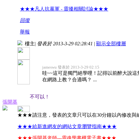
★★★凡人抗暴軍 - 靈擾相關討論★★★
回復
舉報
樓主
|
發表於 2013-3-29 02:28:41
|
顯示全部樓層
jameswu 發表於 2013-3-29 02:15
哇~~這可是獨門絕學哩！記得以前醉大說這
在網路上教？合適嗎？ ...
不可以！
張開基
★★★請注意，發表的文章只可以在30分鐘以內修改與
★★★給新進網友的網站文章瀏覽指南★★★
★★★張開基老師---靈魂學書櫃電子書★★★