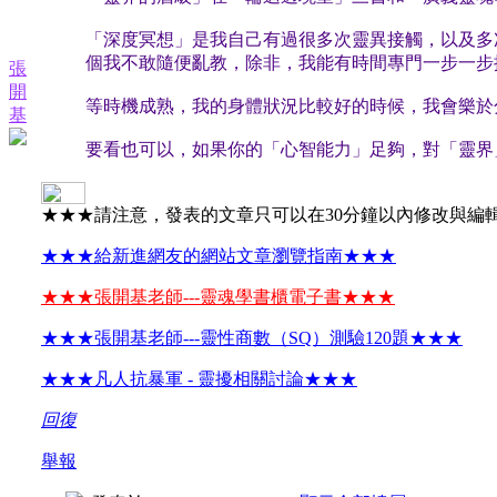
「深度冥想」是我自己有過很多次靈異接觸，以及多
個我不敢隨便亂教，除非，我能有時間專門一步一步
張
開
等時機成熟，我的身體狀況比較好的時候，我會樂於
基
要看也可以，如果你的「心智能力」足夠，對「靈界
★★★請注意，發表的文章只可以在30分鐘以內修改與編
★★★給新進網友的網站文章瀏覽指南★★★
★★★張開基老師---靈魂學書櫃電子書★★★
★★★張開基老師---靈性商數（SQ）測驗120題★★★
★★★凡人抗暴軍 - 靈擾相關討論★★★
回復
舉報