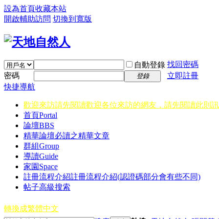
設為首頁
收藏本站
開啟輔助訪問
切換到寬版
找回密碼
自動登錄
密碼
立即註冊
登錄
快捷導航
歡迎來訪請先閱讀
歡迎各位來訪的網友，請先閱讀此則訊
首頁
Portal
論壇
BBS
精華
論壇必讀之精華文章
群組
Group
導讀
Guide
家園
Space
註冊流程介紹
註冊流程介紹(認證碼部分會有些不同)
帖子高級搜索
轉換成繁體中文