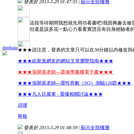
發表於 2013-3-29 01:47:55
|
顯示全部樓層
這段等待期間我想就先用功看書吧!我因興趣去修
但還是該多花一點心力看看實證且有自身經驗者的
dimbula
★★★請注意，發表的文章只可以在30分鐘以內修改與
★★★給新進網友的網站文章瀏覽指南★★★
★★★張開基老師---靈魂學書櫃電子書★★★
★★★張開基老師---靈性商數（SQ）測驗120題★★★
★★★凡人抗暴軍 - 靈擾相關討論★★★
回復
舉報
發表於 2013-3-29 01:48:59
|
顯示全部樓層