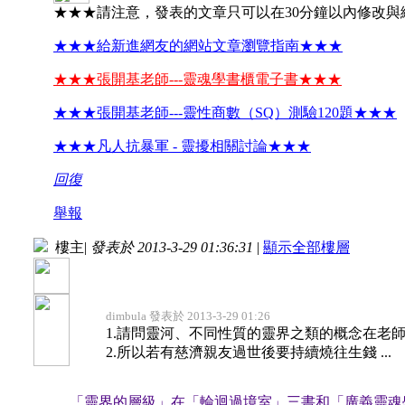
★★★請注意，發表的文章只可以在30分鐘以內修改與
★★★給新進網友的網站文章瀏覽指南★★★
★★★張開基老師---靈魂學書櫃電子書★★★
★★★張開基老師---靈性商數（SQ）測驗120題★★★
★★★凡人抗暴軍 - 靈擾相關討論★★★
回復
舉報
樓主
|
發表於 2013-3-29 01:36:31
|
顯示全部樓層
dimbula 發表於 2013-3-29 01:26
1.請問靈河、不同性質的靈界之類的概念在老
2.所以若有慈濟親友過世後要持續燒往生錢 ...
「靈界的層級」在「輪迴過境室」三書和「廣義靈魂