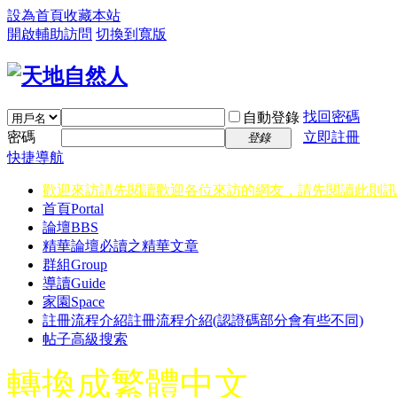
設為首頁
收藏本站
開啟輔助訪問
切換到寬版
找回密碼
自動登錄
密碼
立即註冊
登錄
快捷導航
歡迎來訪請先閱讀
歡迎各位來訪的網友，請先閱讀此則訊
首頁
Portal
論壇
BBS
精華
論壇必讀之精華文章
群組
Group
導讀
Guide
家園
Space
註冊流程介紹
註冊流程介紹(認證碼部分會有些不同)
帖子高級搜索
轉換成繁體中文