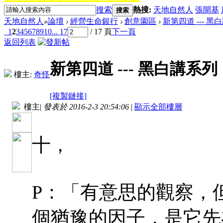
搜索
熱搜:
天地自然人
張開基
搜索
天地自然人
»
論壇
›
經營生命銀行
›
創意園區
›
新第四道 --- 黑
1
2
3
4
5
6
7
8
9
10
... 17
/ 17 頁
下一頁
返回列表
新第四道 --- 黑白講系列
樓主:
奇怪
[複製鏈接]
樓主
|
發表於 2016-2-3 20:54:06
|
顯示全部樓層
十，
P：「有意思的觀察，
個猶豫的因子，是它先