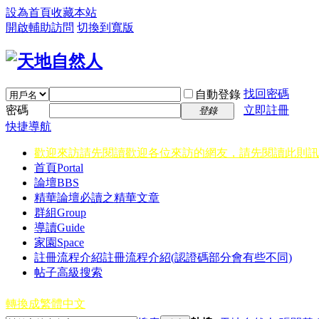
設為首頁
收藏本站
開啟輔助訪問
切換到寬版
找回密碼
自動登錄
密碼
立即註冊
登錄
快捷導航
歡迎來訪請先閱讀
歡迎各位來訪的網友，請先閱讀此則訊
首頁
Portal
論壇
BBS
精華
論壇必讀之精華文章
群組
Group
導讀
Guide
家園
Space
註冊流程介紹
註冊流程介紹(認證碼部分會有些不同)
帖子高級搜索
轉換成繁體中文