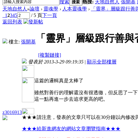
搜索
熱搜:
天地自然人
張開基
搜索
天地自然人
»
論壇
›
靈魂學
›
人本靈魂學
›
「靈界」層級跟行善
1
2
3
4
5
/ 5 頁
下一頁
返回列表
「靈界」層級跟行善與
樓主:
張開基
[複製鏈接]
發表於 2013-3-29 09:19:35
|
顯示全部樓層
這篇的邏輯真是太棒了
雖然對善行的理解還沒有很透徹，但反思了一下
這一點再進一步去追求更高的吧。
z3016913
★★★請注意，發表的文章只可以在30分鐘以內修改
★★★給新進網友的網站文章瀏覽指南★★★