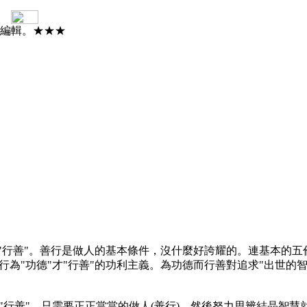
與編輯。★★★
"行善"。善行是做人的基本條件，沒什麼好誇耀的。連基本的五
為"功德"才"行善"的功利主義。為功德而行善對追求"出世的
"行善"，只需要正正當當的做人(善行)，然後努力思辨結晶智