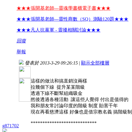
★★★張開基老師---靈魂學書櫃電子書★★★
★★★張開基老師---靈性商數（SQ）測驗120題★★★
★★★凡人抗暴軍 - 靈擾相關討論★★★
回復
舉報
發表於 2013-3-29 09:26:15
|
顯示全部樓層
這樣的做法和搞直銷沒兩樣
拉幾個下線 提升某某階級
透過下線不斷幫組織吸金
然後透過各種活動 讓這些人覺得 付出是值得的
我和朋友常討論印度的階級 制度 貽害千年
現在再看慈濟這樣 好像也是借宗教名義 搞階級
****************************
g871702