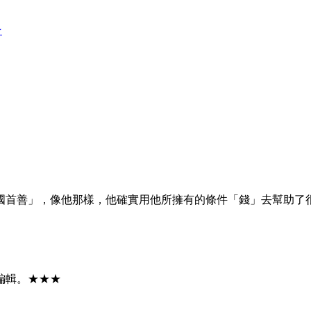
★
首善」，像他那樣，他確實用他所擁有的條件「錢」去幫助了很多需
編輯。★★★