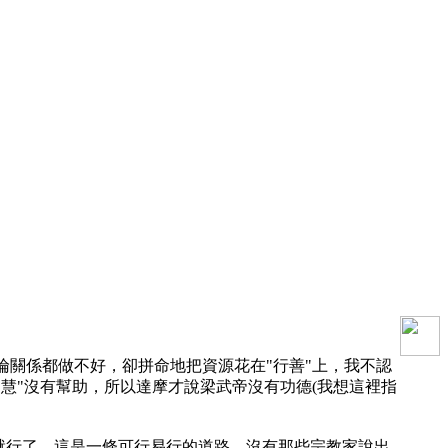
倫關係都做不好，卻拼命地把資源花在"行善"上，我不認
智慧"沒有幫助，所以達摩才說梁武帝沒有功德(我想這裡指
慧就行了。這是一條可行易行的道路，沒有那些宗教家說出