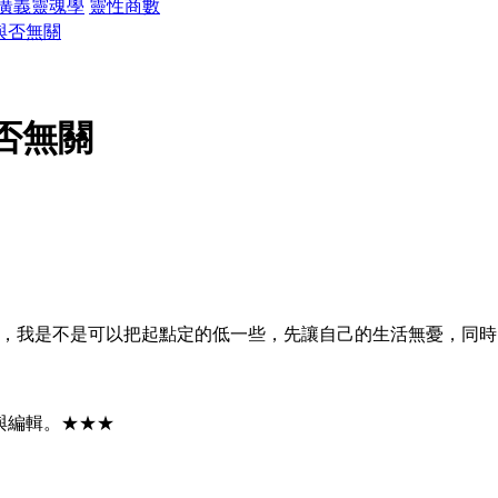
廣義靈魂學
靈性商數
與否無關
否無關
，我是不是可以把起點定的低一些，先讓自己的生活無憂，同時
與編輯。★★★