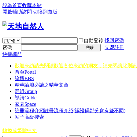
設為首頁
收藏本站
開啟輔助訪問
切換到寬版
找回密碼
自動登錄
密碼
立即註冊
登錄
快捷導航
歡迎來訪請先閱讀
歡迎各位來訪的網友，請先閱讀此則訊
首頁
Portal
論壇
BBS
精華
論壇必讀之精華文章
群組
Group
導讀
Guide
家園
Space
註冊流程介紹
註冊流程介紹(認證碼部分會有些不同)
帖子高級搜索
轉換成繁體中文