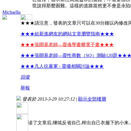
世說得那麼困難。這樣的道路當然更不會是永陷
Michaella
★★★請注意，發表的文章只可以在30分鐘以內修改
★★★給新進網友的網站文章瀏覽指南★★★
★★★張開基老師---靈魂學書櫃電子書★★★
★★★張開基老師---靈性商數（SQ）測驗120題★★
★★★凡人抗暴軍 - 靈擾相關討論★★★
回復
舉報
發表於 2013-3-29 10:27:12
|
顯示全部樓層
读了文章后,继续反省自己,榨出自己衣服下的小来....