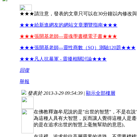
★★★請注意，發表的文章只可以在30分鐘以內修改
★★★給新進網友的網站文章瀏覽指南★★★
★★★張開基老師---靈魂學書櫃電子書★★★
★★★張開基老師---靈性商數（SQ）測驗120題★★★
★★★凡人抗暴軍 - 靈擾相關討論★★★
回復
舉報
發表於 2013-3-29 09:54:39
|
顯示全部樓層
在佛教釋迦牟尼說的是"出世的智慧"，不是在說
為這種人具有大智慧，反而讓人覺得這種人是遵行
的是在追求出世的智慧上毫無幫助的意思)。
在這裡，追求前往高層靈界的道路，不需要標榜