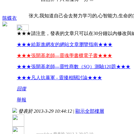
张大,我知道自己会去努力学习的,心智能力,生命的
陈蝶衣
★★★請注意，發表的文章只可以在30分鐘以內修改與
★★★給新進網友的網站文章瀏覽指南★★★
★★★張開基老師---靈魂學書櫃電子書★★★
★★★張開基老師---靈性商數（SQ）測驗120題★★★
★★★凡人抗暴軍 - 靈擾相關討論★★★
回復
舉報
發表於 2013-3-29 10:44:12
|
顯示全部樓層
grandchat 發表於 2013-3-29 07:19