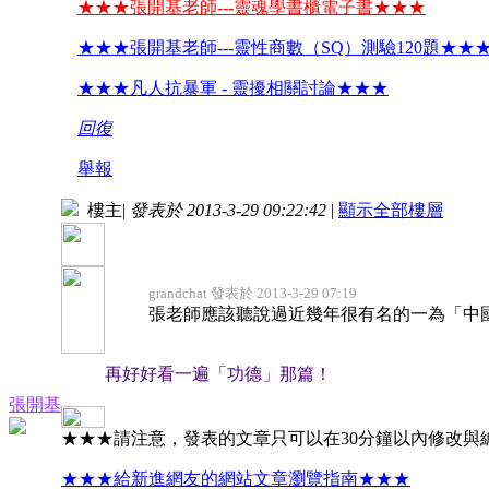
★★★張開基老師---靈魂學書櫃電子書★★★
★★★張開基老師---靈性商數（SQ）測驗120題★★
★★★凡人抗暴軍 - 靈擾相關討論★★★
回復
舉報
樓主
|
發表於 2013-3-29 09:22:42
|
顯示全部樓層
grandchat 發表於 2013-3-29 07:19
張老師應該聽說過近幾年很有名的一為「中國
再好好看一遍「功德」那篇！
張開基
★★★請注意，發表的文章只可以在30分鐘以內修改與
★★★給新進網友的網站文章瀏覽指南★★★