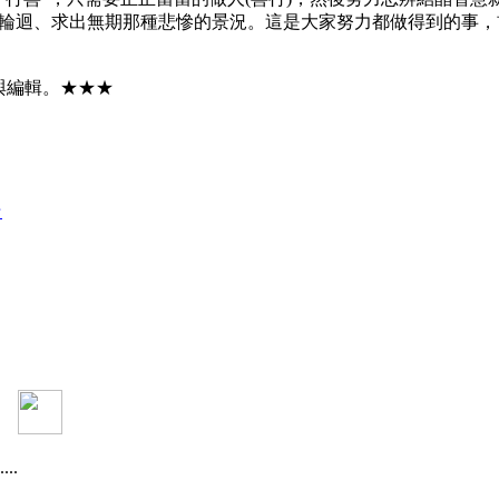
輪迴、求出無期那種悲慘的景況。這是大家努力都做得到的事，
與編輯。★★★
★
..