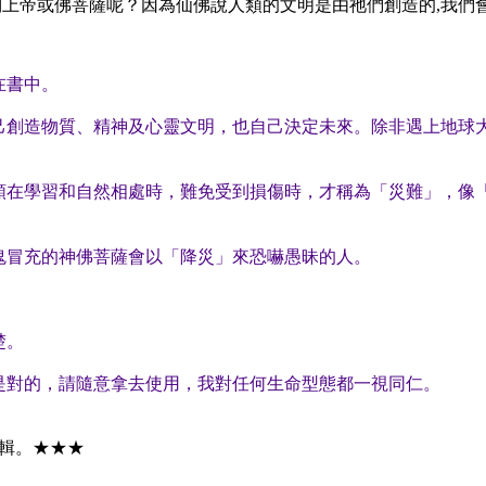
或佛菩薩呢？因為仙佛說人類的文明是由祂們創造的,我們會有 
在書中。
己創造物質、精神及心靈文明，也自己決定未來。除非遇上地球
類在學習和自然相處時，難免受到損傷時，才稱為「災難」，像
鬼冒充的神佛菩薩會以「降災」來恐嚇愚昧的人。
楚。
是對的，請隨意拿去使用，我對任何生命型態都一視同仁。
編輯。★★★