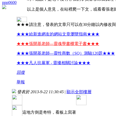
ppp0600
以上是個人意見，在站裡爬一下文，或看看張老
★★★請注意，發表的文章只可以在30分鐘以內修改
★★★給新進網友的網站文章瀏覽指南★★★
★★★張開基老師---靈魂學書櫃電子書★★★
★★★張開基老師---靈性商數（SQ）測驗120題★★★
★★★凡人抗暴軍 - 靈擾相關討論★★★
回復
舉報
發表於 2013-9-22 11:30:45
|
顯示全部樓層
這地方倒是奇特，看板上寫著