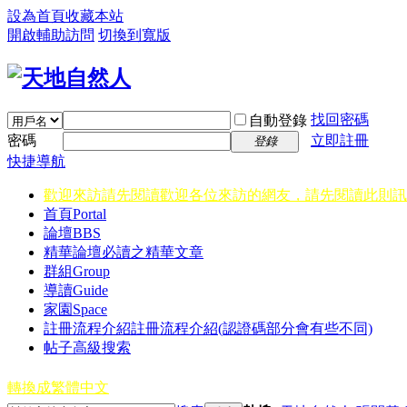
設為首頁
收藏本站
開啟輔助訪問
切換到寬版
找回密碼
自動登錄
密碼
立即註冊
登錄
快捷導航
歡迎來訪請先閱讀
歡迎各位來訪的網友，請先閱讀此則訊
首頁
Portal
論壇
BBS
精華
論壇必讀之精華文章
群組
Group
導讀
Guide
家園
Space
註冊流程介紹
註冊流程介紹(認證碼部分會有些不同)
帖子高級搜索
轉換成繁體中文