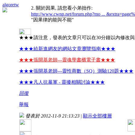
algoretw
2. 關於因果, 請您看小弟拙作:
http://www.cwnp.net/forum.php?mo ... &extra=page
"因果律的能與不能"
★★★請注意，發表的文章只可以在30分鐘以內修改
★★★給新進網友的網站文章瀏覽指南★★★
★★★張開基老師---靈魂學書櫃電子書★★★
★★★張開基老師---靈性商數（SQ）測驗120題★★★
★★★凡人抗暴軍 - 靈擾相關討論★★★
回復
舉報
發表於 2012-11-9 21:13:23
|
顯示全部樓層