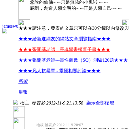
您說的仙佛~~~只是無恥的小鬼啦~~~~
屁咧，創造人類文明的~~~正是人類自己~~~~
jameswu
★★★請注意，發表的文章只可以在30分鐘以內修改
★★★給新進網友的網站文章瀏覽指南★★★
★★★張開基老師---靈魂學書櫃電子書★★★
★★★張開基老師---靈性商數（SQ）測驗120題★★★
★★★凡人抗暴軍 - 靈擾相關討論★★★
回復
舉報
樓主
|
發表於 2012-11-9 21:13:58
|
顯示全部樓層
地板 發表於 2012-11-9 20:07