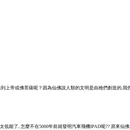
帝或佛菩薩呢？因為仙佛說人類的文明是由祂們創造的,我們會有
能了, 怎麼不在5000年前就發明汽車飛機IPAD呢?? 原來仙佛還不