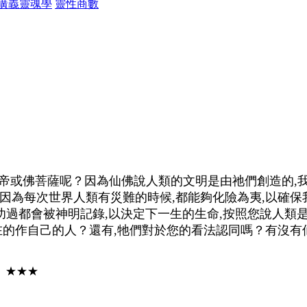
廣義靈魂學
靈性商數
帝或佛菩薩呢？因為仙佛說人類的文明是由祂們創造的,我
因為每次世界人類有災難的時候,都能夠化險為夷,以確保
惡功過都會被神明記錄,以決定下一生的生命,按照您說人類
在的作自己的人？還有,牠們對於您的看法認同嗎？有沒有
。★★★