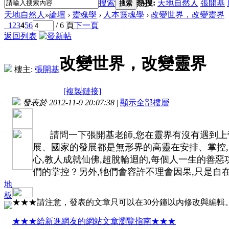
搜索
熱搜:
天地自然人
張開基
搜索
天地自然人
»
論壇
›
靈魂學
›
人本靈魂學
›
改變世界，改變靈界
1
2
3
4
5
6
/ 6 頁
下一頁
返回列表
改變世界，改變靈界
樓主:
張開基
[複製鏈接]
發表於 2012-11-9 20:07:38
|
顯示全部樓層
請問一下張開基老師,您在靈界有沒有遇到上
展、國家的發展都是無形界的高靈在安排、掌控,
心,教人成就仙佛,超脫輪迴的,每個人一生的善
們的掌控？另外,牠們會容許不理會因果,只是自
地
板
★★★請注意，發表的文章只可以在30分鐘以內修改與編輯
★★★給新進網友的網站文章瀏覽指南★★★