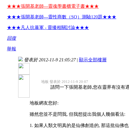
★★★張開基老師---靈魂學書櫃電子書★★★
★★★張開基老師---靈性商數（SQ）測驗120題★★★
★★★凡人抗暴軍 - 靈擾相關討論★★★
回復
舉報
發表於 2012-11-9 21:05:27
|
顯示全部樓層
地板 發表於 2012-11-9 20:07
請問一下張開基老師,您在靈界有沒有遇到上
地板網友您好:
雖然您並不是問我, 但我想提出我個人幾個看法:
1. 如果人類文明真的是仙佛創造的, 那這批仙佛也太低