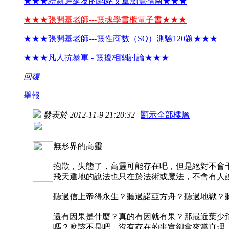
★★★給新進網友的網站文章瀏覽指南★★★
★★★張開基老師---靈魂學書櫃電子書★★★
★★★張開基老師---靈性商數（SQ）測驗120題★★★
★★★凡人抗暴軍 - 靈擾相關討論★★★
回復
舉報
發表於 2012-11-9 21:20:32
|
顯示全部樓層
無形界的高靈
抱歉，失態了，高靈可能存在吧，但是絕對不會
飛天遁地的說法也只在於法術或魔法，不會有人說
聽過信上帝得永生？聽過諾亞方舟？聽過地獄？
還有因果是什麼？真的有因就有果？那最近葉少
嗎？應該不是吧，沒有存在的事實卻拿來當真理