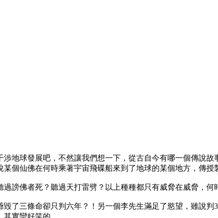
干涉地球發展吧，不然讓我們想一下，從古自今有哪一個傳說故
某個仙佛在何時乘著宇宙飛碟船來到了地球的某個地方，傳授製造
聽過謗佛者死？聽過天打雷劈？以上種種都只有威脅在威脅，何
爺毀了三條命卻只判六年？！另一個李先生滿足了慾望，雖說判3
，其實蠻好笑的。