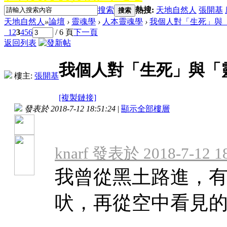
搜索
熱搜:
天地自然人
張開基
搜索
天地自然人
»
論壇
›
靈魂學
›
人本靈魂學
›
我個人對「生死」與「
1
2
3
4
5
6
/ 6 頁
下一頁
返回列表
我個人對「生死」與「
樓主:
張開基
[複製鏈接]
發表於 2018-7-12 18:51:24
|
顯示全部樓層
knarf 發表於 2018-7-12 1
我曾從黑土路進，
吠，再從空中看見