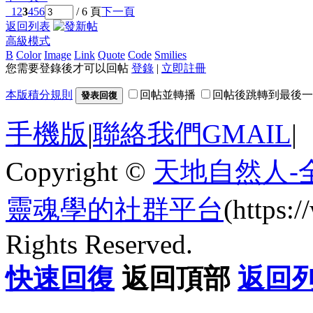
1
2
3
4
5
6
/ 6 頁
下一頁
返回列表
高級模式
B
Color
Image
Link
Quote
Code
Smilies
您需要登錄後才可以回帖
登錄
|
立即註冊
本版積分規則
回帖並轉播
回帖後跳轉到最後一
發表回復
手機版
|
聯絡我們GMAIL
|
Copyright ©
天地自然人-
靈魂學的社群平台
(https
Rights Reserved.
快速回復
返回頂部
返回