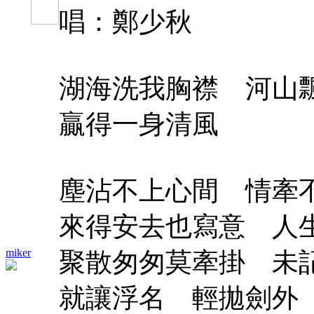
唱：鄭少秋
湖海洗我胸襟 河山
贏得一身清風
塵沾不上心間 情牽
來得安去也寫意 人
miker
聚散匆匆莫牽掛 未
就讓浮名 輕拋劍外