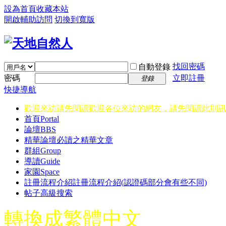
設為首頁
收藏本站
開啟輔助訪問
切換到寬版
找回密碼
自動登錄
密碼
立即註冊
登錄
快捷導航
歡迎來訪請先閱讀
歡迎各位來訪的網友，請先閱讀此則訊
首頁
Portal
論壇
BBS
精華
論壇必讀之精華文章
群組
Group
導讀
Guide
家園
Space
註冊流程介紹
註冊流程介紹(認證碼部分會有些不同)
帖子高級搜索
轉換成繁體中文