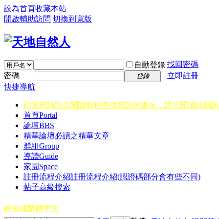
設為首頁
收藏本站
開啟輔助訪問
切換到寬版
找回密碼
自動登錄
密碼
立即註冊
登錄
快捷導航
歡迎來訪請先閱讀
歡迎各位來訪的網友，請先閱讀此則訊
首頁
Portal
論壇
BBS
精華
論壇必讀之精華文章
群組
Group
導讀
Guide
家園
Space
註冊流程介紹
註冊流程介紹(認證碼部分會有些不同)
帖子高級搜索
轉換成繁體中文