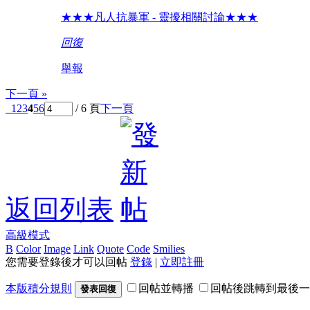
★★★凡人抗暴軍 - 靈擾相關討論★★★
回復
舉報
下一頁 »
1
2
3
4
5
6
/ 6 頁
下一頁
返回列表
高級模式
B
Color
Image
Link
Quote
Code
Smilies
您需要登錄後才可以回帖
登錄
|
立即註冊
本版積分規則
回帖並轉播
回帖後跳轉到最後一
發表回復