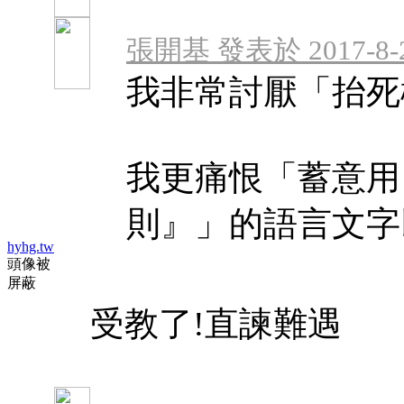
張開基 發表於 2017-8-22
我非常討厭「抬死
我更痛恨「蓄意用
則』」的語言文字以
hyhg.tw
頭像被
屏蔽
受教了!直諫難遇