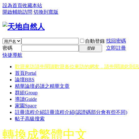
設為首頁
收藏本站
開啟輔助訪問
切換到寬版
找回密碼
自動登錄
密碼
立即註冊
登錄
快捷導航
歡迎來訪請先閱讀
歡迎各位來訪的網友，請先閱讀此則訊
首頁
Portal
論壇
BBS
精華
論壇必讀之精華文章
群組
Group
導讀
Guide
家園
Space
註冊流程介紹
註冊流程介紹(認證碼部分會有些不同)
帖子高級搜索
轉換成繁體中文