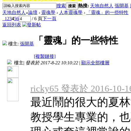
搜索
熱搜:
天地自然人
張開基
搜索
天地自然人
»
論壇
›
靈魂學
›
人本靈魂學
›
「靈魂」的一些特性
1
2
3
4
5
6
/ 6 頁
下一頁
返回列表
「靈魂」的一些特性
樓主:
張開基
[複製鏈接]
樓主
|
發表於 2017-8-22 10:10:22
|
顯示全部樓層
ricky65 發表於 2016-10-16
最近鬧的很大的夏林
教授學生專業的，也