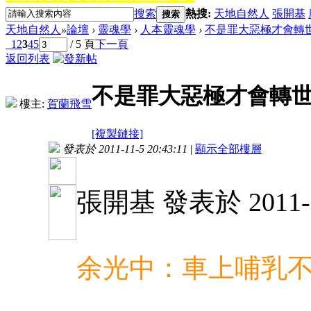
搜索
熱搜:
天地自然人
張開基
搜索
天地自然人
»
論壇
›
靈魂學
›
人本靈魂學
›
不是罪大惡極才會轉
1
2
3
4
5
/ 5 頁
下一頁
返回列表
不是罪大惡極才會轉
樓主:
賀蘭飛雪
[複製鏈接]
發表於 2011-11-5 20:43:11
|
顯示全部樓層
張開基 發表於 2011-10
余光中：車上哺乳