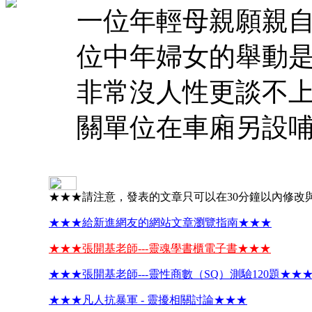
一位年輕母親願親自
位中年婦女的舉動是
非常沒人性更談不上
關單位在車廂另設哺
★★★請注意，發表的文章只可以在30分鐘以內修改
★★★給新進網友的網站文章瀏覽指南★★★
★★★張開基老師---靈魂學書櫃電子書★★★
★★★張開基老師---靈性商數（SQ）測驗120題★★
★★★凡人抗暴軍 - 靈擾相關討論★★★