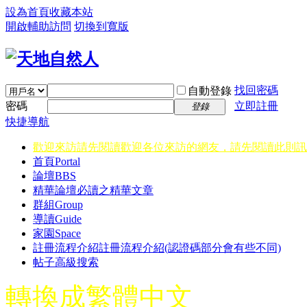
設為首頁
收藏本站
開啟輔助訪問
切換到寬版
找回密碼
自動登錄
密碼
立即註冊
登錄
快捷導航
歡迎來訪請先閱讀
歡迎各位來訪的網友，請先閱讀此則訊
首頁
Portal
論壇
BBS
精華
論壇必讀之精華文章
群組
Group
導讀
Guide
家園
Space
註冊流程介紹
註冊流程介紹(認證碼部分會有些不同)
帖子高級搜索
轉換成繁體中文