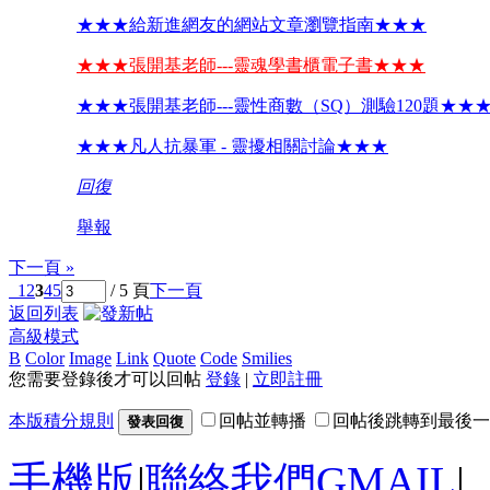
★★★給新進網友的網站文章瀏覽指南★★★
★★★張開基老師---靈魂學書櫃電子書★★★
★★★張開基老師---靈性商數（SQ）測驗120題★★
★★★凡人抗暴軍 - 靈擾相關討論★★★
回復
舉報
下一頁 »
1
2
3
4
5
/ 5 頁
下一頁
返回列表
高級模式
B
Color
Image
Link
Quote
Code
Smilies
您需要登錄後才可以回帖
登錄
|
立即註冊
本版積分規則
回帖並轉播
回帖後跳轉到最後一
發表回復
手機版
|
聯絡我們GMAIL
|